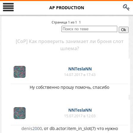
AP PRODUCTION
Страница
1
из
1
1
[CoP] Как проверить занимает ли броня слот
шлема?
NNTeslaNN
14.07.2017 в 17:43
Ну собственно прошу помочь, спасибо
NNTeslaNN
15.07.2017 в 12:03
denis2000
, от db.actor:item_in_slot(7) что нужно