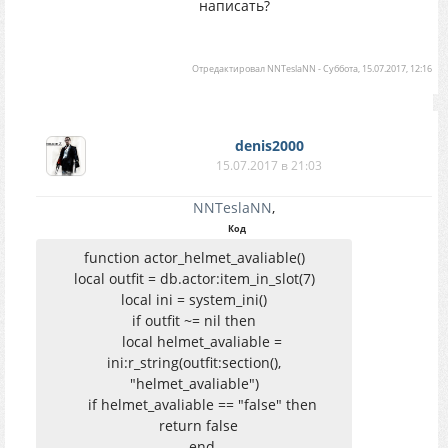
написать?
Отредактировал
NNTeslaNN
-
Суббота, 15.07.2017, 12:16
denis2000
15.07.2017 в 21:03
NNTeslaNN
,
Код
function actor_helmet_avaliable()
local outfit = db.actor:item_in_slot(7)
local ini = system_ini()
if outfit ~= nil then
local helmet_avaliable =
ini:r_string(outfit:section(),
"helmet_avaliable")
if helmet_avaliable == "false" then
return false
end