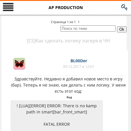
AP PRODUCTION
Страница
1
из
1
1
[CS]Kак сделать логику лагеря в ЧН
BL00Der
09.12.2017 в 12:01
Здравствуйте. Недавно я добавил новое место в игру
(бар). Tеперь я не знаю, как делать с ним логику. У меня
есть этот код:
Код
! [LUA][ERROR] ERROR: There is no kamp
path in smart[bar_front_smart]
FATAL ERROR