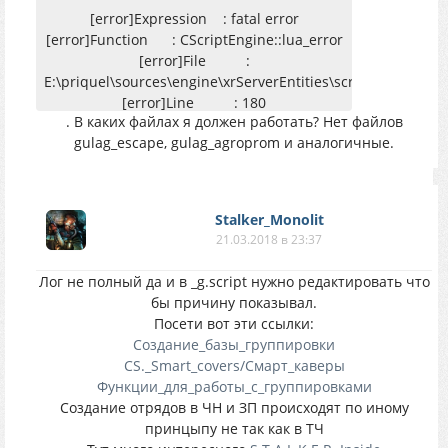
[error]Expression : fatal error
[error]Function : CScriptEngine::lua_error
[error]File :
E:\priquel\sources\engine\xrServerEntities\script_engine.cp
[error]Line : 180
. В каких файлах я должен работать? Нет файлов
[error]Description : <no expression>
gulag_escape, gulag_agroprom и аналогичные.
[error]Arguments : LUA error: ....t.a.l.k.e.r.
- clear sky\gamedata\scripts\_g.script:975:
bad argument #2 to 'format' (string
expected, got nil)
Stalker_Monolit
21.03.2018 в 23:37
stack trace:
Лог не полный да и в _g.script нужно редактировать что
бы причину показывал.
Посети вот эти ссылки:
Создание_базы_группировки
CS._Smart_covers/Cмарт_каверы
Функции_для_работы_с_группировками
Создание отрядов в ЧН и ЗП происходят по иному
принцыпу не так как в ТЧ