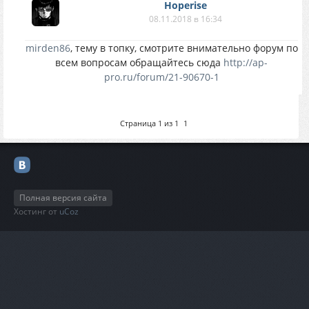
Hoperise
08.11.2018 в 16:34
mirden86
, тему в топку, смотрите внимательно форум по
всем вопросам обращайтесь сюда
http://ap-
pro.ru/forum/21-90670-1
Страница
1
из
1
1
Полная версия сайта
Хостинг от
uCoz