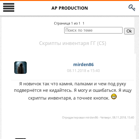
AP PRODUCTION
Страница
1
из
1
1
Скрипты инвентаря ГГ (CS)
mirden86
08.11.2018 в 15:40
Я новичок так что камня, палками и чем под руку
подвернётся не кидайтесь. Я могу и ошибаться. Я ищу
скрипты инвентаря, а точнее кнопок.
Отредактировал
mirden86
-
Четверг, 08.11.2018, 15:40