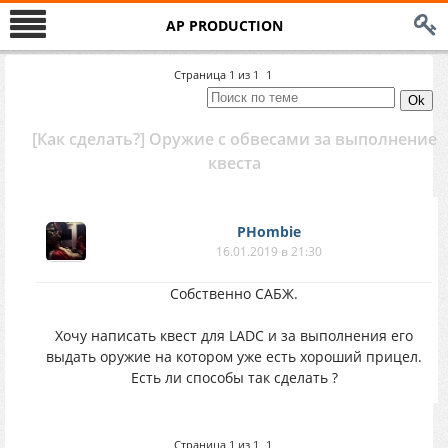
AP PRODUCTION
Страница
1
из
1
1
[Как сделать?] Оружие с обвесами за выполнение
квеста
PHombie
16.01.2019 в 21:30
Собственно САБЖ.
Хочу написать квест для LADC и за выполнения его
выдать оружие на котором уже есть хороший прицел.
Есть ли способы так сделать ?
Страница
1
из
1
1