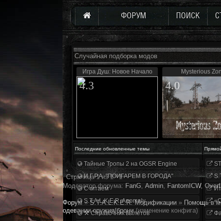
ФОРУМ
ПОИСК
С
Случайная подборка модов
Игра Душ: Новое Начало
Mysterious Zo
4.3
4.0
Последние обновленные темы
Прямо
Тайные Тропы 2 на OGSR Engine
ST
И.Г.Р.А. "ПОИГАРЕМ В ГОРОДА"
S.
Страница
1
из
1
1
Модератор форума:
FanG
,
Аdmin
,
FantomICW
,
Overf
Считаем
Ит
S.T.A.L.K.E.R. Anomaly
«О
Форум
»
S.T.A.L.K.E.R. Модификации
»
Помощь в м
одевании оружия/брони
(изменение конфига)
⚒ Справочник вылетов
Фа