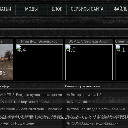
ТАТЬИ
МОДЫ
БЛОГ
СЕРВИСЫ САЙТА
ФАЙЛ
ne
Игра Душ: Эксельсиор
SGM 1.7: Geonezis Addon
Смерти 
4.4
4.0
4.1
й эфир
Самые популярные темы
ALKER 2. Все, что нужно знать про мир, геймплей и сюжет | Разбор трейлера
Ветер времени 1.3
T.A.L.K.E.R. 2 Картина Маслом
NLC 7 Build 3.0
irst
оги июня и июля 2020 года. Список нововведений
Упавшая звезда. Честь наёмника
бречённый на вечные муки». Слабоумие и отвага
S.T.A.L.K.E.R. - Народная Солянка
оддинге
»
Скрипты, конфиги, логика, движок
»
Call of chernobyl Уменьше
н-Арт от Ruwartzone
[COM] Аддоны, модификации.