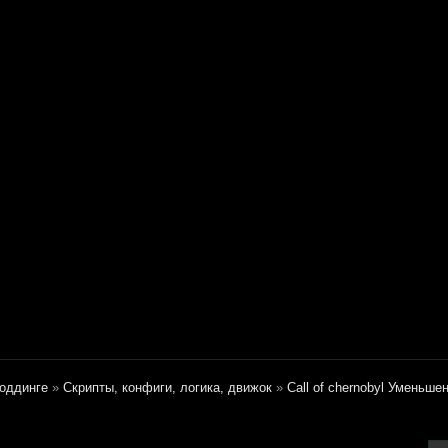
оддинге
»
Скрипты, конфиги, логика, движок
»
Call of chernobyl Уменьше