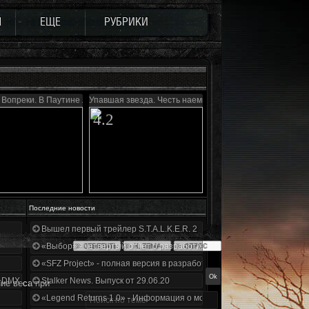
Ы
ЕЩЕ
РУБРИКИ
Вопреки. В Паутине лжи
Упавшая звезда. Честь наемника
4.2
Последние новости
Вышел первый трейлер S.T.A.L.K.E.R. 2
«Выбор» - четвертый отчет о разработке!
«SFZ Project» - полная версия в разработке!
+DMX 1.3.5.ООП.МА.К.
Stalker News. Выпуск от 29.06.20
ние веса при
«Legend Returns 1.0» - Информация о моде за июнь 2020