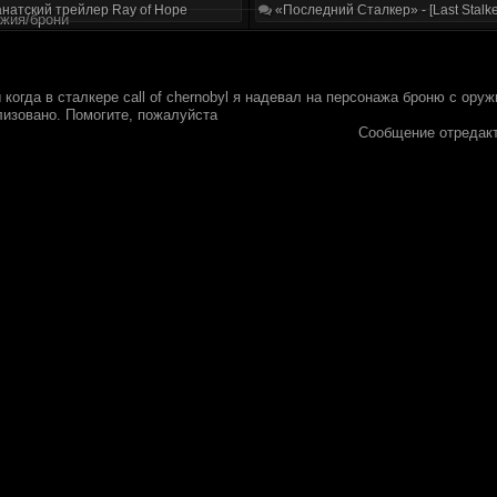
натский трейлер Ray of Hope
«Последний Сталкер» - [Last Stalke
ужия/брони
 когда в сталкере call of chernobyl я надевал на персонажа броню с ору
еализовано. Помогите, пожалуйста
Сообщение отредак