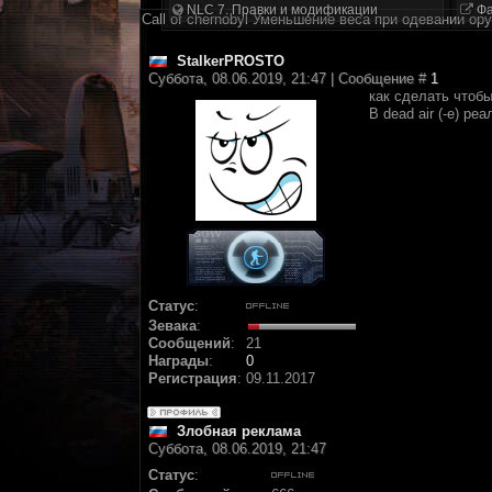
NLC 7. Правки и модификации
Фа
Call of chernobyl Уменьшение веса при одевании ор
StalkerPROSTO
Суббота, 08.06.2019, 21:47 | Сообщение #
1
как сделать чтобы
В dead air (-e) р
Статус
:
Зевака
:
Сообщений
:
21
Награды
:
0
Регистрация
:
09.11.2017
Злобная реклама
Суббота, 08.06.2019, 21:47
Статус
: