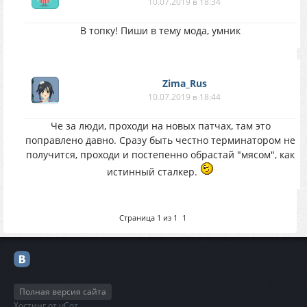
10.07.2019 в 18:34
В топку! Пиши в тему мода, умник
Zima_Rus
10.07.2019 в 18:44
Че за люди, проходи на новых патчах, там это
поправлено давно. Сразу быть честно терминатором не
получится, проходи и постепенно обрастай "мясом", как
истинный сталкер.
Страница
1
из
1
1
Полная версия сайта
Хостинг от
uCoz