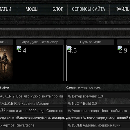
ТАТЬИ
МОДЫ
БЛОГ
СЕРВИСЫ САЙТА
ФАЙЛ
к - 2
Игра Душ: Эксельсиор
Путь во мгле
T
4.4
4.5
2.9
й эфир
Самые популярные темы
ALKER 2. Все, что нужно знать про мир, геймплей и сюжет | Разбор трейлера
Ветер времени 1.3
T.A.L.K.E.R. 2 Картина Маслом
NLC 7 Build 3.0
irst
оги июня и июля 2020 года. Список нововведений
Упавшая звезда. Честь наёмника
оддинге
»
Скрипты, конфиги, логика, движок
»
С чего начать изучение X
бречённый на вечные муки». Слабоумие и отвага
S.T.A.L.K.E.R. - Народная Солянка
н-Арт от Ruwartzone
[COM] Аддоны, модификации.