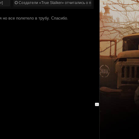
r]
Создатели «True Stalker» отчитались о проделанной работе
 но все полетело в трубу. Спасибо.