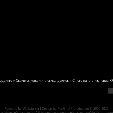
оддинге
»
Скрипты, конфиги, логика, движок
»
С чего начать изучение X
Powered by
Wolfstalker
| Design by
FanG
|
AP production
© 2009-2026
ез обратной ссылки на
AP production
запрещено |
Карта сайта
|
Карта фо