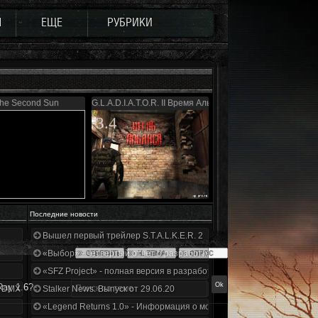
Ы
ЕЩЕ
РУБРИКИ
he Second Sun
G.L.A.D.I.A.T.O.R. II Время Альянса
3.4
Последние новости
Вышел первый трейлер S.T.A.L.K.E.R. 2
«Выбор» - четвертый отчет о разработке!
«SFZ Project» - полная версия в разработке!
Ray 1.6?
+DMX 1.3.5.ООП.МА.К.
Stalker News. Выпуск от 29.06.20
«Legend Returns 1.0» - Информация о моде за июнь 2020