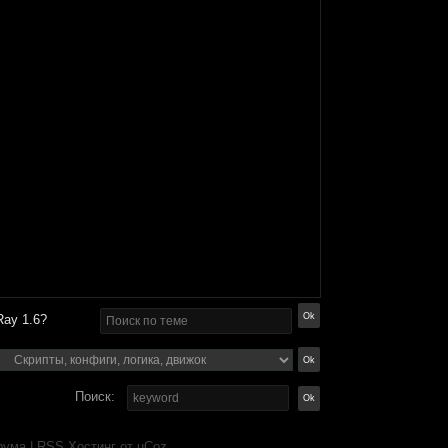
Ray 1.6?
Поиск:
рума
|
RSS
Хостинг от
uCoz