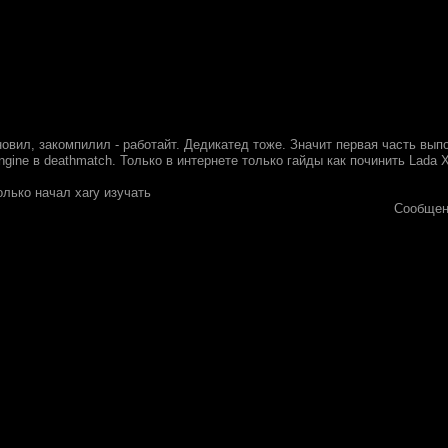
овил, закомпилил - работайт. Дедикатед тоже. Значит первая часть вып
engine в deathmatch. Только в интернете только гайды как починить Lada 
олько начал xary изучать
Сообщен