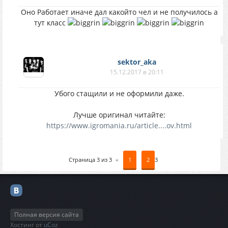
Оно Работает иначе дал какойто чел и не получилось а
тут класс
sektor_aka
15.12.2017 в 20:11
Убого стащили и не оформили даже.
Лучше оригинал читайте:
https://www.igromania.ru/article....ov.html
Страница
3
из
3
«
1
2
3
Полная версия сайта
Хостинг от
uCoz