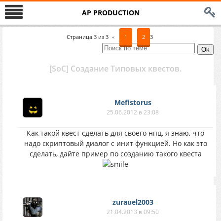
AP PRODUCTION
Страница
3
из
3
«
1
2
3
[SoC] Создание Типовых квестов.
Mefistorus
25.06.2012 в 23:08
Как такой квест сделать для своего нпц, я знаю, что
надо скриптовый диалог с инит функцией. Но как это
сделать, дайте пример по созданию такого квеста
zurauel2003
21.04.2013 в 09:50