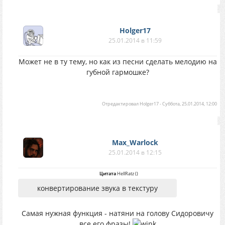
Holger17
25.01.2014 в 11:59
Может не в ту тему, но как из песни сделать мелодию на
губной гармошке?
Отредактировал
Holger17
-
Суббота, 25.01.2014, 12:00
Max_Warlock
25.01.2014 в 12:15
Цитата
HellRatz
(
)
конвертирование звука в текстуру
Самая нужная функция - натяни на голову Сидоровичу
все его фразы!