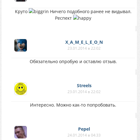
Круто
Ничего подобного ранее не видывал.
Респект
X_A_M_E_L_E_O_N
23.01.2014 в 22:02
Обязательно опробую и оставлю отзыв.
Streels
23.01.2014 в 22:02
Интересно. Можно как-то попробовать.
Pepel
24.01.2014 в 04:33