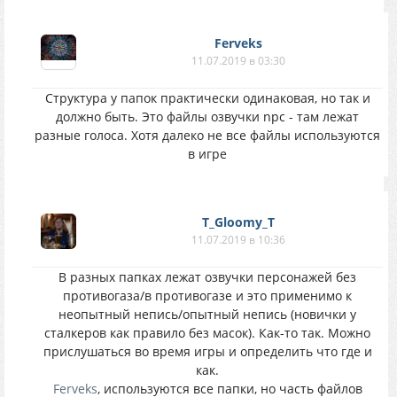
Ferveks
11.07.2019 в 03:30
Структура у папок практически одинаковая, но так и
должно быть. Это файлы озвучки npc - там лежат
разные голоса. Хотя далеко не все файлы используются
в игре
T_Gloomy_T
11.07.2019 в 10:36
В разных папках лежат озвучки персонажей без
противогаза/в противогазе и это применимо к
неопытный непись/опытный непись (новички у
сталкеров как правило без масок). Как-то так. Можно
прислушаться во время игры и определить что где и
как.
Ferveks
, используются все папки, но часть файлов