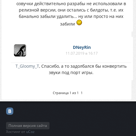
озвучки действительно разрабы не использовали в
релизной версии, они остались с билдоты, т.е. их
банально забыли удалить... ну или просто на них
забили
DNeyRin
11.07.2019 в 16:17
T_Gloomy_T
, Спасибо, а то задолбался бы конвертить
звуки под порт игры.
Страница
1
из
1
1
Полная версия сайта
Хостинг от
uCoz