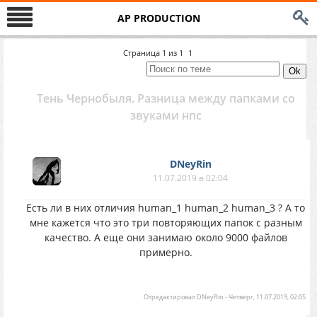
AP PRODUCTION
Страница
1
из
1
1
Тень Чернобыля. Разница между папками со
звуками нпс
DNeyRin
11.07.2019 в 02:04
Есть ли в них отличия human_1 human_2 human_3 ? А то
мне кажется что это три повторяющих папок с разным
качество. А еще они занимаю около 9000 файлов
примерно.
Отредактировал
DNeyRin
-
Четверг, 11.07.2019, 02:05