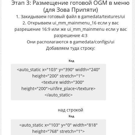
Этап 3: Размещение готовой OGM в меню
(для Зова Припяти)
1. Закидываем готовый файл в gamedata/textures/ui
2. Открываем ui_mm_mainmenu_16 если у вас
разрешение 16:9 или же ui_mm_mainmenu если у вас
разрешение 4:3
Они располагаются в gamedata/configs/ui
Добавляем туда строку:
Код
<auto_static x="103" y="390" width="240"
height="200" stretch="1">
<texture width="300"
height="200">ui\fire_place</texture>
</auto_static>
над строкой
Код
<auto_static x="103" y="0" width="818"
height="768" stretch="1">