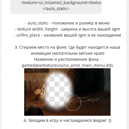
<texture>ui_inGame2_background</texture>
</auto_static>
- auto_static - положение и размер в меню
- texture width, height - ширина и высота вашей ogm
- ui\fire_place - название вашей ogm и ее нахождение
3. Стираем место на фоне, где будет находится наша
анимация (желательны мягкие края)
Название и расположение фона -
gamedata/textures/ui/ui_actor_main_menu.dds
4. Заходим в игру и наслаждаемся видом! :))