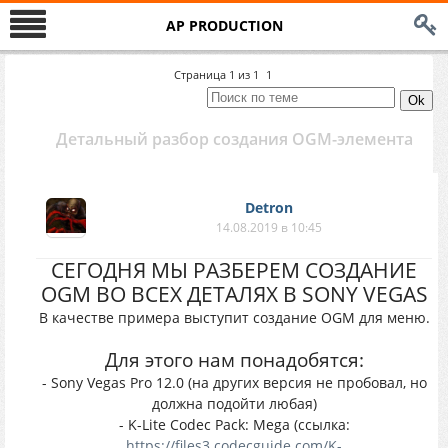
AP PRODUCTION
Страница
1
из
1
1
Детальный разбор создания OGM-элемента
Detron
14.08.2019 в 10:45
СЕГОДНЯ МЫ РАЗБЕРЕМ СОЗДАНИЕ
OGM ВО ВСЕХ ДЕТАЛЯХ В SONY VEGAS
В качестве примера выступит создание OGM для меню.
Для этого нам понадобятся:
- Sony Vegas Pro 12.0 (на других версия не пробовал, но
должна подойти любая)
- K-Lite Codec Pack: Mega (ссылка:
https://files3.codecguide.com/K-