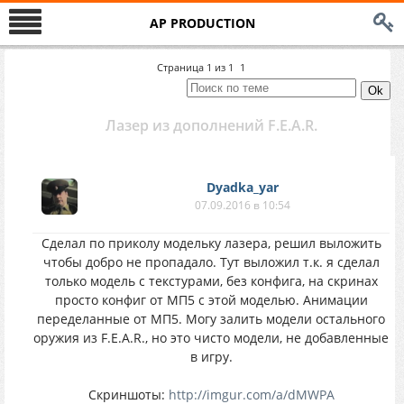
AP PRODUCTION
Страница
1
из
1
1
Лазер из дополнений F.E.A.R.
Dyadka_yar
07.09.2016 в 10:54
Сделал по приколу модельку лазера, решил выложить
чтобы добро не пропадало. Тут выложил т.к. я сделал
только модель с текстурами, без конфига, на скринах
просто конфиг от МП5 с этой моделью. Анимации
переделанные от МП5. Могу залить модели остального
оружия из F.E.A.R., но это чисто модели, не добавленные
в игру.
Скриншоты:
http://imgur.com/a/dMWPA