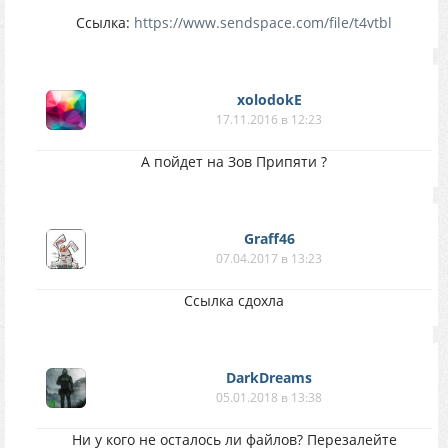
Ссылка:
https://www.sendspace.com/file/t4vtbl
xolodokE
17.11.2016 в 12:23
А пойдет на Зов Припяти ?
Graff46
07.04.2017 в 13:23
Ссылка сдохла
DarkDreams
05.01.2018 в 13:38
Ни у кого не осталось ли файлов? Перезалейте