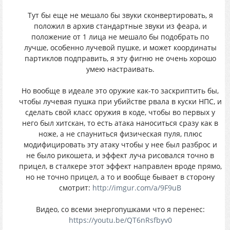
Тут бы еще не мешало бы звуки сконвертировать, я
положил в архив стандартные звуки из феара, и
положение от 1 лица не мешало бы подобрать по
лучше, особенно лучевой пушке, и может координаты
партиклов подправить, я эту фигню не очень хорошо
умею настраивать.
Но вообще в идеале это оружие как-то заскриптить бы,
чтобы лучевая пушка при убийстве рвала в куски НПС, и
сделать свой класс оружия в коде, чтобы во первых у
него был хитскан, то есть атака наноситься сразу как в
ноже, а не спауниться физическая пуля, плюс
модифицировать эту атаку чтобы у нее был разброс и
не было рикошета, и эффект луча рисовался точно в
прицел, в сталкере этот эффект направлен вроде прямо,
но не точно прицел, а то и вообще бывает в сторону
смотрит:
http://imgur.com/a/9F9uB
Видео, со всеми энергопушками что я перенес:
https://youtu.be/QT6nRsfbyv0