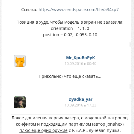
Ссылка:
https://www.sendspace.com/file/a34xp7
Позиция в худе, чтобы модель в экран не залазила:
orientation = 1, 1, 0
position = 0.02, -0.055, 0.10
Mr_KpuBoPyK
10.09.2016 в 00:40
Прикольно) Что еще сказать...
Dyadka_yar
10.09.2016 в 17:23
Более допиленая версия лазера, с моделькой патронов,
конфигом и подходящим партиклом (автор Jonahex),
плюс еще одно оружие
с F.E.A.R., лучевая пушка.