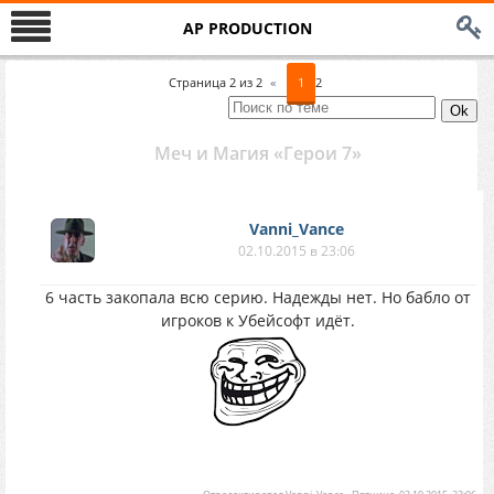
AP PRODUCTION
Страница
2
из
2
«
1
2
Меч и Магия «Герои 7»
Vanni_Vance
02.10.2015 в 23:06
6 часть закопала всю серию. Надежды нет. Но бабло от
игроков к Убейсофт идёт.