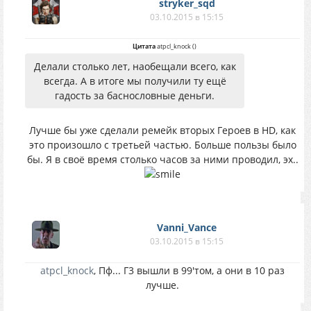
stryker_sqd
03.10.2015 в 15:15
Цитата
atpcl_knock
(
)
Делали столько лет, наобещали всего, как
всегда. А в итоге мы получили ту ещё
гадость за баснословные деньги.
Лучше бы уже сделали ремейк вторых Героев в HD, как
это произошло с третьей частью. Больше пользы было
бы. Я в своё время столько часов за ними проводил, эх..
Vanni_Vance
03.10.2015 в 15:15
atpcl_knock
, Пф... Г3 вышли в 99'том, а они в 10 раз
лучше.