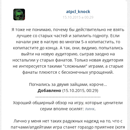
atpcl_knock
15.10.2015 в 00:29
Я тоже не понимаю, почему бы действительно не взять
лучшее со старых частей и запилить годноту. Если
начали уже в наглую во многом 5-х копипастить, то
копипастите до конца. А так, они, видимо, попытались
выйти на новую аудиторию, сыграв заодно на
ностальгии у старых фанатов. Только новая аудитория
не интересуется такими "сложными" играми, а старые
фанаты плюются с бесконечных упрощений.
Погнались за двумя зайцами, короче...
Добавлено
(15.10.2015, 00:29)
---------------------------------------------
Хороший обширный обзор на игру, которые ценители
серии вполне осилят:
линк
.
Лично у меня нет таких радужных надежд на то, что с
патчами/апдейтами игра станет гораздо приятнее (хотя