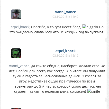
Vanni_Vance
03.10.2015 в 14:49
atpcl_knock
, Спасибо, а то гугл несёт бред.
Но
это ожидаемо, слава богу что не каждый год выпускают.
atpcl_knock
03.10.2015 в 15:12
Vanni_Vance
, да как-то обидно, наоборот. Делали столько
лет, наобещали всего, как всегда. А в итоге мы получили
ту ещё гадость за баснословные деньги. 2 косаря за
игру, недотягивающую практически по всем
параметрам до 5-й части, которой скоро десяток лет
стукнет - какая-то нелепая цена, согласен?