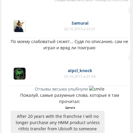
Отредактировал
Vanni_Vance
-
Пятница, 02.10.2015, 23:06
Samurai
02.10.2015 в 23:31
По моему слабоватый сюжет... Судя по описанию, сам не
играл и вряд ли поиграю
atpcl_knock
03.10.2015 в 01:58
Отзывы весьма улыбнули
Пожалуй, самые разумные слова, которые я там
прочитал:
Цитата
After 20 years with the franchise I will no
longer purchase any HMM product unless
rithts transfer from Ubisoft to someone