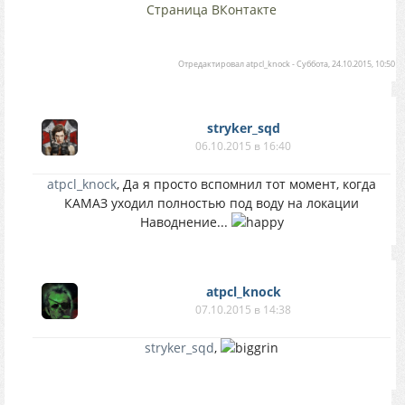
Страница ВКонтакте
Отредактировал
atpcl_knock
-
Суббота, 24.10.2015, 10:50
stryker_sqd
06.10.2015 в 16:40
atpcl_knock
, Да я просто вспомнил тот момент, когда
КАМАЗ уходил полностью под воду на локации
Наводнение...
atpcl_knock
07.10.2015 в 14:38
stryker_sqd
,