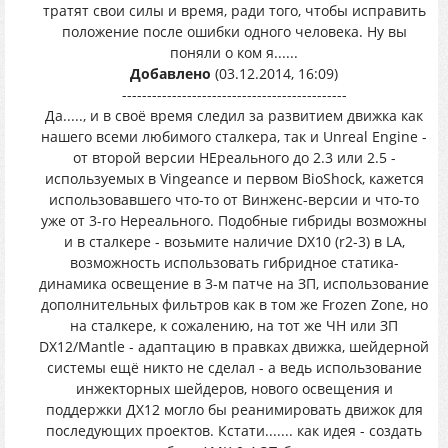
тратят свои силы и время, ради того, чтобы исправить
положение после ошибки одного человека. Ну вы
поняли о ком я......
Добавлено
(03.12.2014, 16:09)
---------------------------------------------
Да....., и в своё время следил за развитием движка как
нашего всеми любимого сталкера, так и Unreal Engine -
от второй версии НЕреального до 2.3 или 2.5 -
используемых в Vingeance и первом BioShock, кажется
использовавшего что-то от Винженс-версии и что-то
уже от 3-го Нереального. Подобные гибриды возможны
и в сталкере - возьмите наличие DX10 (r2-3) в LA,
возможность использовать гибридное статика-
динамика освещение в 3-м патче на ЗП, использование
дополнительных фильтров как в том же Frozen Zone, но
на сталкере, к сожалению, на тот же ЧН или ЗП
DX12/Mantle - адаптацию в правках движка, шейдерной
системы ещё никто не сделал - а ведь использование
инжекторных шейдеров, нового освещения и
поддержки ДХ12 могло бы реанимировать движок для
последующих проектов. Кстати....... как идея - создать