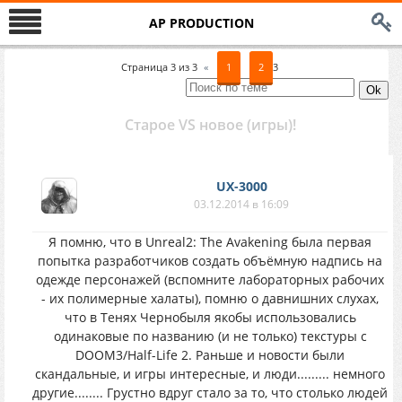
AP PRODUCTION
Страница
3
из
3
«
1
2
3
Старое VS новое (игры)!
UX-3000
03.12.2014 в 16:09
Я помню, что в Unreal2: The Avakening была первая
попытка разработчиков создать объёмную надпись на
одежде персонажей (вспомните лабораторных рабочих
- их полимерные халаты), помню о давнишних слухах,
что в Тенях Чернобыля якобы использовались
одинаковые по названию (и не только) текстуры с
DOOM3/Half-Life 2. Раньше и новости были
скандальные, и игры интересные, и люди......... немного
другие........ Грустно вдруг стало за то, что столько людей