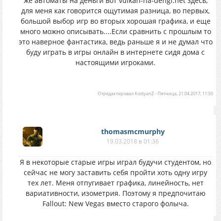
же автоматы на деньги вот vulkan-na-dengi.net здесь,
для меня как говорится ощутимая разница, во первых,
большой выбор игр во вторых хорошая графика, и еще
много можно описывать....Если сравнить с прошлым то
это наверное фантастика, ведь раньше я и не думал что
буду играть в игры онлайн в интернете сидя дома с
настоящими игроками.
Отредактировал
KostyanZ
-
Пятница, 21.04.2017, 11:50
thomasmcmurphy
19.03.2018 в 01:36
Я в некоторые старые игры играл будучи студентом, но
сейчас не могу заставить себя пройти хоть одну игру
тех лет. Меня отпугивает графика, линейность, нет
вариативности, изометрия. Поэтому я предпочитаю
Fallout: New Vegas вместо старого фолыча.