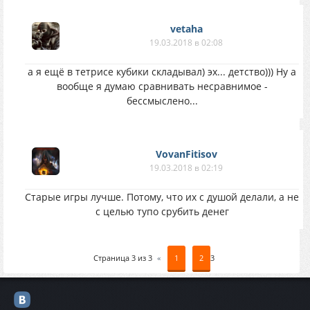
vetaha
19.03.2018 в 02:08
а я ещё в тетрисе кубики складывал) эх... детство))) Ну а
вообще я думаю сравнивать несравнимое -
бессмыслено...
VovanFitisov
19.03.2018 в 02:19
Старые игры лучше. Потому, что их с душой делали, а не
с целью тупо срубить денег
Страница
3
из
3
«
1
2
3