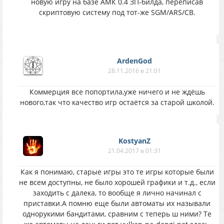
новую игру на базе АМК 0.4 ЗП-билда, переписав
скриптовую систему под тот-же SGM/ARS/СВ.
ArdenGod
28.11.2016 в 21:01
Коммерция все попортила,уже ничего и не ждёшь
нового,так что качество игр остаётся за старой школой.
KostyanZ
21.04.2017 в 01:31
Как я понимаю, старые игры это те игры которые были
не всем доступны, не было хорошей графики и т.д., если
заходить с далека, то вообще я лично начинал с
приставки.А помню еще были автоматы их называли
однорукими бандитами, сравним с теперь ш ними? Те