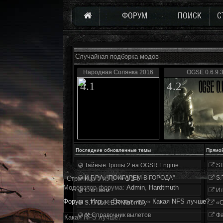
ФОРУМ
ПОИСК
С
Случайная подборка модов
Народная Солянка 2016
OGSE 0.6.9.
4.1
4.2
Последние обновленные темы
Прямо
Тайные Тропы 2 на OGSR Engine
ST
И.Г.Р.А. "ПОИГАРЕМ В ГОРОДА"
S.
Страница
3
из
3
«
1
2
3
Модератор форума:
Аdmin
,
Hardtmuth
Считаем
Ит
Форум
»
Игры
»
Вокруг игр
»
Какая NFS лучше?
S.T.A.L.K.E.R. Anomaly
«О
⚒ Справочник вылетов
Фа
Какая NFS лучше?