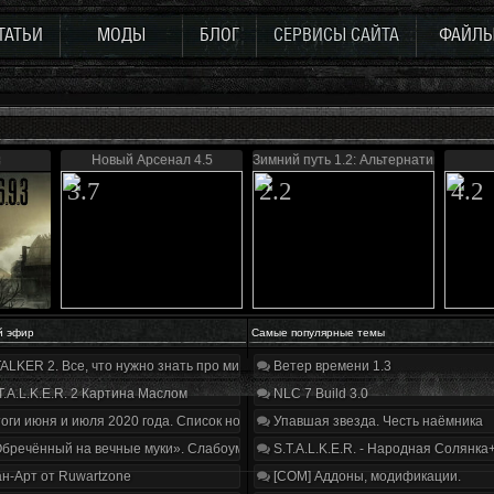
ТАТЬИ
МОДЫ
БЛОГ
СЕРВИСЫ САЙТА
ФАЙЛ
3
Новый Арсенал 4.5
Зимний путь 1.2: Альтернатива
3.7
2.2
4.2
й эфир
Самые популярные темы
ALKER 2. Все, что нужно знать про мир, геймплей и сюжет | Разбор трейлера
Ветер времени 1.3
T.A.L.K.E.R. 2 Картина Маслом
NLC 7 Build 3.0
оги июня и июля 2020 года. Список нововведений
Упавшая звезда. Честь наёмника
бречённый на вечные муки». Слабоумие и отвага
S.T.A.L.K.E.R. - Народная Солянка
н-Арт от Ruwartzone
[COM] Аддоны, модификации.