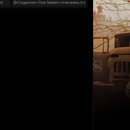
r]
Создатели «True Stalker» отчитались о проделанной работе