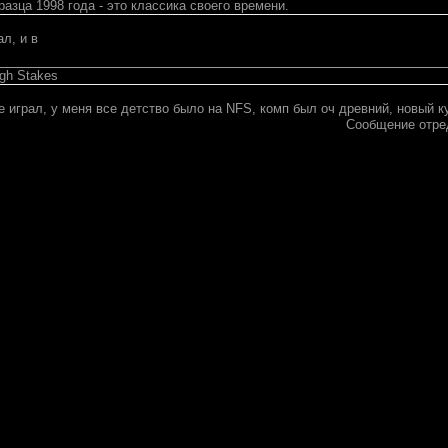
азца 1998 года - это классика своего времени.
ал, и в
igh Stakes
е играл, у меня все детство было на NFS, комп был оч древний, новый к
Сообщение отре