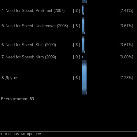
4
.
Need for Speed: ProStreet (2007)
[
2
]
[2.41%]
5
.
Need for Speed: Undercover (2008)
[
3
]
[3.61%]
6
.
Need for Speed: Shift (2009)
[
3
]
[3.61%]
7
.
Need for Speed: Nitro (2009)
[
0
]
[0.00%]
8
.
Другая
[
6
]
[7.23%]
Всего ответов:
83
о-то вспомнит про нее.