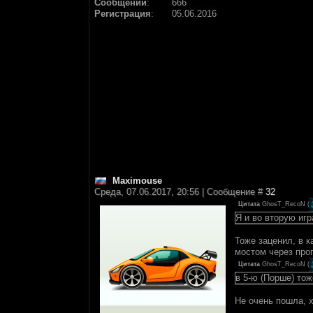
Сообщений
:
666
Регистрация
:
05.06.2016
Maximouse
Среда, 07.06.2017, 20:56 | Сообщение #
32
Цитата
GhosT_RecoN
(
Я и во вторую игр
Тоже заценил, в к
мостом через проп
Цитата
GhosT_RecoN
(
в 5-ю (Порше) тож
Не очень пошла, 