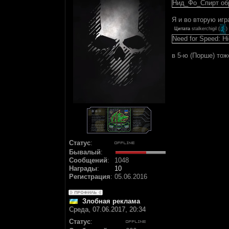
Нид_Фо_Спирт обр
Я и во вторую игр
Цитата
stalkerchigil
(
)
Need for Speed: H
в 5-ю (Порше) тож
Статус
:
Бывалый
:
Сообщений
:
1048
Награды
:
10
Регистрация
:
05.06.2016
Злобная реклама
Среда, 07.06.2017, 20:34
Статус
: