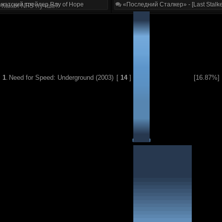
натский трейлер Ray of Hope
«Последний Сталкер» - [Last Stalke
Какая NFS лучше?
1
.
Need for Speed: Underground (2003)
[
14
]
[16.87%]