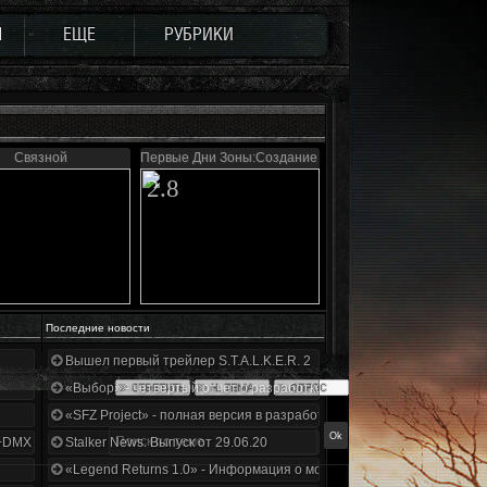
Ы
ЕЩЕ
РУБРИКИ
Связной
Первые Дни Зоны:Создание в тумане
2.8
Последние новости
Вышел первый трейлер S.T.A.L.K.E.R. 2
«Выбор» - четвертый отчет о разработке!
«SFZ Project» - полная версия в разработке!
+DMX 1.3.5.ООП.МА.К.
Stalker News. Выпуск от 29.06.20
«Legend Returns 1.0» - Информация о моде за июнь 2020