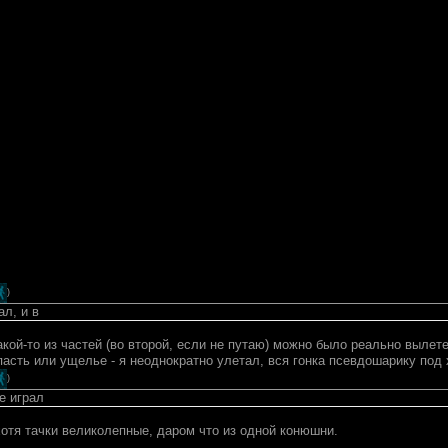
)
ал, и в
акой-то из частей (во второй, если не путаю) можно было реально вылет
асть или ущелье - я неоднократно улетал, вся гонка псевдошарику под х
)
е играл
хотя тачки великолепные, даром что из одной конюшни.