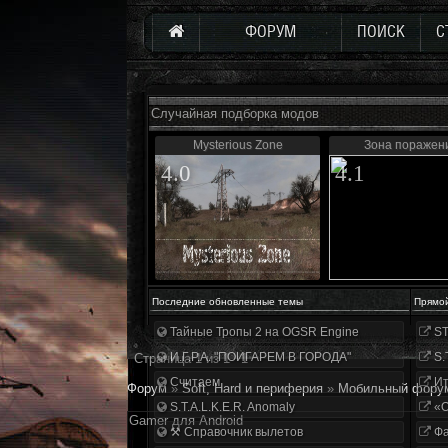
ФОРУМ
ПОИСК
С
Случайная подборка модов
Mysterious Zone
Зона поражен
4.0
4.1
Последние обновленные темы
Прямо
Тайные Тропы 2 на OGSR Engine
ST
И.Г.Р.А. "ПОИГАРЕМ В ГОРОДА"
S.
Страница
1
из
1
1
Считаем
Ит
Форум
»
Soft, Hard и периферия
»
Мобильный фору
S.T.A.L.K.E.R. Anomaly
«О
Gamer для Android
⚒ Справочник вылетов
Фа