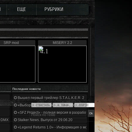
Ы
ЕЩЕ
РУБРИКИ
SRP mod
MISERY 2.2
4.1
Последние новости
Вышел первый трейлер S.T.A.L.K.E.R. 2
«Выбор» - четвертый отчет о разработке!
«SFZ Project» - полная версия в разработке!
+DMX 1.3.5.ООП.МА.К.
Stalker News. Выпуск от 29.06.20
«Legend Returns 1.0» - Информация о моде за июнь 2020