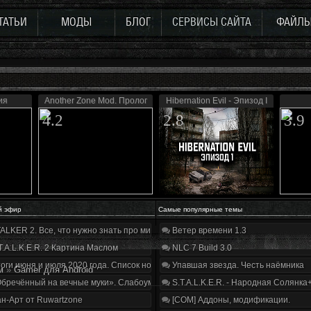
ТАТЬИ
МОДЫ
БЛОГ
СЕРВИСЫ САЙТА
ФАЙЛ
ия
Another Zone Mod. Пролог
Hibernation Evil - Эпизод I
4.2
2.8
3.9
й эфир
Самые популярные темы
ALKER 2. Все, что нужно знать про мир, геймплей и сюжет | Разбор трейлера
Ветер времени 1.3
T.A.L.K.E.R. 2 Картина Маслом
NLC 7 Build 3.0
оги июня и июля 2020 года. Список нововведений
Упавшая звезда. Честь наёмника
м
»
Gamer для Android
бречённый на вечные муки». Слабоумие и отвага
S.T.A.L.K.E.R. - Народная Солянка
н-Арт от Ruwartzone
[COM] Аддоны, модификации.