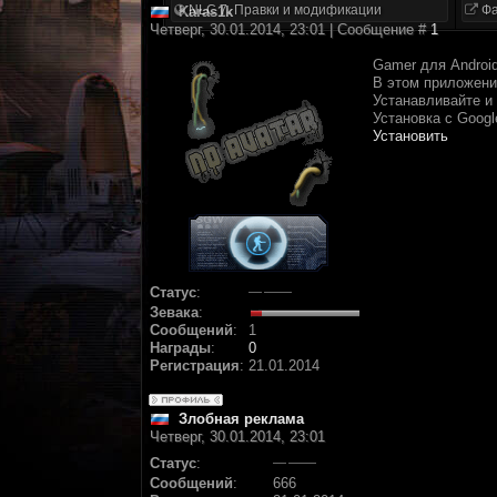
NLC 7. Правки и модификации
Фа
Karas1k
Четверг, 30.01.2014, 23:01 | Сообщение #
1
Gamer для Androi
В этом приложени
Устанавливайте и
Установка с Googl
Установить
Статус
:
Зевака
:
Сообщений
:
1
Награды
:
0
Регистрация
:
21.01.2014
Злобная реклама
Четверг, 30.01.2014, 23:01
Статус
:
Сообщений
:
666