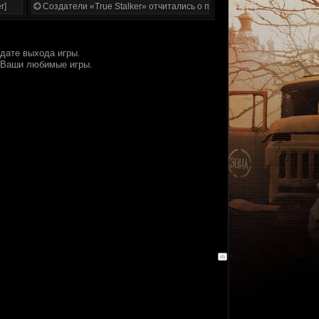
r]
Создатели «True Stalker» отчитались о проделанной работе
 дате выхода игры.
е Ваши любимые игры.