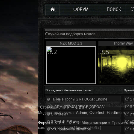
ФОРУМ
ПОИСК
С
Случайная подборка модов
NZK MOD 1.3
Thorny Way
3.2
3.5
Последние обновленные темы
Прямо
Тайные Тропы 2 на OGSR Engine
ST
И.Г.Р.А. "ПОИГАРЕМ В ГОРОДА"
S.
Страница
6
из
6
«
1
2
3
4
5
6
Модератор форума:
Аdmin
,
Overfirst
,
Hardtmuth
Считаем
Ит
S.T.A.L.K.E.R. Anomaly
«О
Форум
»
S.T.A.L.K.E.R. Модификации
»
Прочие мод
коллиматоров) для Чистого Неба.)
⚒ Справочник вылетов
Фа