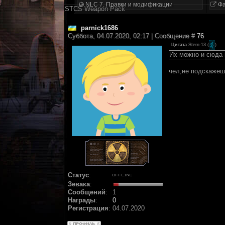
NLC 7. Правки и модификации
Фа
STCS Weapon Pack
parnick1686
Суббота, 04.07.2020, 02:17 | Сообщение #
76
Цитата
Stern-13
(
)
Их можно и сюда 
чел,не подскажеш
Статус
:
Зевака
:
Сообщений
:
1
Награды
:
0
Регистрация
:
04.07.2020