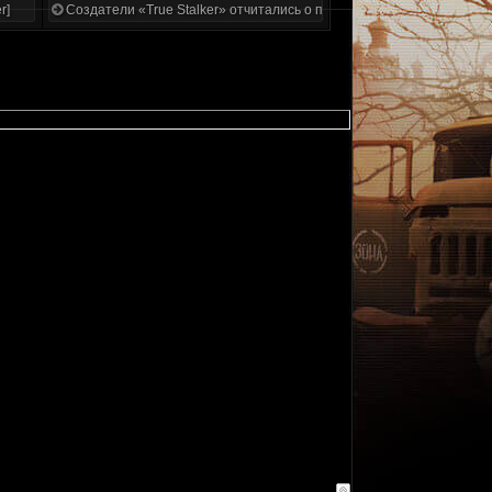
r]
Создатели «True Stalker» отчитались о проделанной работе