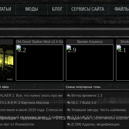
ТАТЬИ
МОДЫ
БЛОГ
СЕРВИСЫ САЙТА
ФАЙЛ
Old Good Stalker Mod v2.4 Gold
Время Альянса
Shok
4.2
2.9
4.1
й эфир
Самые популярные темы
ALKER 2. Все, что нужно знать про мир, геймплей и сюжет | Разбор трейлера
Ветер времени 1.3
T.A.L.K.E.R. 2 Картина Маслом
NLC 7 Build 3.0
оги июня и июля 2020 года. Список нововведений
Упавшая звезда. Честь наёмника
бречённый на вечные муки». Слабоумие и отвага
S.T.A.L.K.E.R. - Народная Солянка
ификации
»
Оружейные моды
»
STCS Weapon Pack
(Облегчённая версия 
н-Арт от Ruwartzone
[COM] Аддоны, модификации.