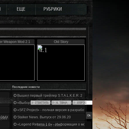
Ы
ЕЩЕ
РУБРИКИ
er Weapon Mod 2.1
Old Story
4.1
Последние новости
Вышел первый трейлер S.T.A.L.K.E.R. 2
«Выбор» - четвертый отчет о разработке!
«SFZ Project» - полная версия в разработке!
+DMX 1.3.5.ООП.МА.К.
Stalker News. Выпуск от 29.06.20
(без
«Legend Returns 1.0» - Информация о моде за июнь 2020