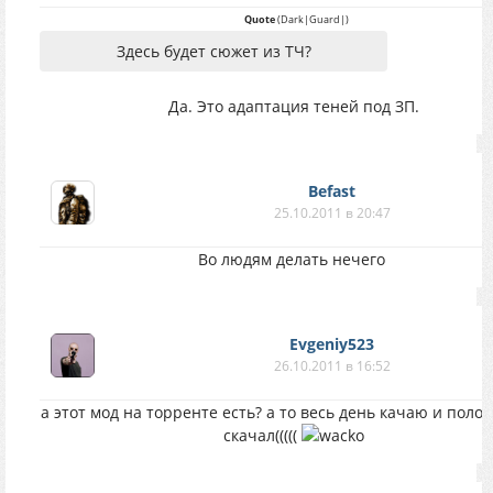
Quote
(
Dark|Guard|
)
Здесь будет сюжет из ТЧ?
Да. Это адаптация теней под ЗП.
Befast
25.10.2011 в 20:47
Во людям делать нечего
Evgeniy523
26.10.2011 в 16:52
а этот мод на торренте есть? а то весь день качаю и поло
скачал(((((