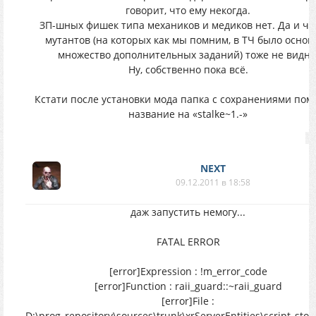
говорит, что ему некогда.
ЗП-шных фишек типа механиков и медиков нет. Да и ча
мутантов (на которых как мы помним, в ТЧ было основ
множество дополнительных заданий) тоже не видно
Ну, собственно пока всё.
Кстати после установки мода папка с сохранениями пом
название на «stalke~1.-»
NEXT
09.12.2011 в 18:58
даж запустить немогу...
FATAL ERROR
[error]Expression : !m_error_code
[error]Function : raii_guard::~raii_guard
[error]File :
D:\prog_repository\sources\trunk\xrServerEntities\script_sto