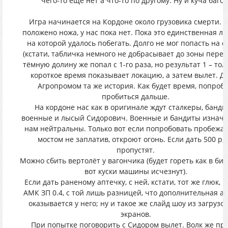
чего-то ещё нет а что-то по другому. Ну и куча багов
Игра начинается на Кордоне около грузовика смерти. К
положено ножа, у нас пока нет. Пока это единственная ло
на которой удалось побегать. Долго не мог попасть на с
(кстати, табличка немного не добрасывает до зоны перехо
тёмную долину же попал с 1-го раза, но результат 1 – тол
короткое время показывает локацию, а затем вылет. Да
Агропромом та же история. Как будет время, попроб
пробиться дальше.
На кордоне нас как в оригинале ждут сталкеры, банди
военные и лысый Сидорович. Военные и бандиты изнача
нам нейтральны. Только вот если попробовать пробежат
мостом не заплатив, откроют огонь. Если дать 500 р, 
пропустят.
Можно сбить вертолёт у вагончика (будет гореть как в бил
вот куски машины исчезнут).
Если дать раненому аптечку, с ней, кстати, тот же глюк, ч
АМК ЗП 0.4, с той лишь разницей, что дополнительная а
оказывается у него; ну и такое же слайд шоу из загрузо
экранов.
При попытке поговорить с Сидором вылет. Волк же пр