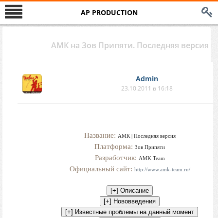
AP PRODUCTION
АМК на Зов Припяти. Последняя версия
Аdmin
23.10.2011 в 16:18
Название:
АМК | Последняя версия
Платформа:
Зов Припяти
Разработчик:
AMK Team
Официальный сайт:
http://www.amk-team.ru/