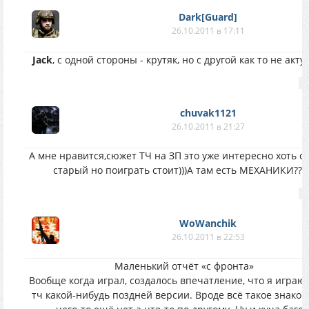
Dark[Guard]
26.10.2011 в 17:11
Jack
, с одной стороны - крутяк, но с другой как то не акту
chuvak1121
26.10.2011 в 21:27
А мне нравится,сюжет ТЧ на ЗП это уже интересно хоть с
старый но поиграть стоит)))А там есть МЕХАНИКИ???
WoWanchik
26.10.2011 в 22:53
Маленький отчёт «с фронта»
Вообще когда играл, создалось впечатление, что я играю 
тч какой-нибудь поздней версии. Вроде всё такое знаком