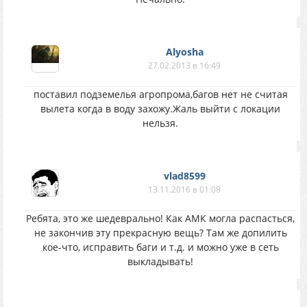
Alyosha
27.02.2013 в 16:49
поставил подземелья агропрома,багов нет не считая
вылета когда в воду захожу.Жаль выйти с локации
нельзя.
vlad8599
13.11.2016 в 01:08
Ребята, это же шедеврально! Как АМК могла распасться,
не закончив эту прекрасную вещь? Там же допилить
кое-что, исправить баги и т.д. и можно уже в сеть
выкладывать!