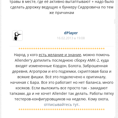
травы в месте, где её активно вытаптывают + надо было
сделать дорожку ведущую к бункеру Сидоровича по тем
же причинам
dPlayer
16.02.2013 в 19:08
*****************************************
Народ, у кого
есть желание и знание
, можно помочь
Allender'у допилить последнюю сборку АМК-2, куда
входят измененные Кордон, Болота, Заброшенная
деревня, Агропром и его подземки, скриптовая база и
всякие фишки. Всё это подключено к оригиналу,
начиная с Бара. Все это работает но нет баланса, много
косяков. Если выложить все просто так - закидают
тапками, да и не хочет Allender так делать. Работы пятку
тестеров-конфигуровщиков на неделю. Кому охота,
отписывайтесь тут
.
*****************************************