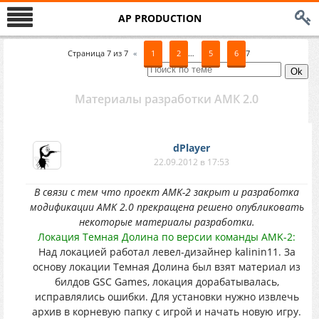
AP PRODUCTION
Страница
7
из
7
«
1
2
…
5
6
7
Материалы разработки АМК 2.0
dPlayer
22.09.2012 в 17:53
В связи с тем что проект AMK-2 закрыт и разработка
модификации AMK 2.0 прекращена решено опубликовать
некоторые материалы разработки.
Локация Темная Долина по версии команды AMK-2:
Над локацией работал левел-дизайнер kalinin11. За
основу локации Темная Долина был взят материал из
билдов GSC Games, локация дорабатывалась,
исправлялись ошибки. Для установки нужно извлечь
архив в корневую папку с игрой и начать новую игру.