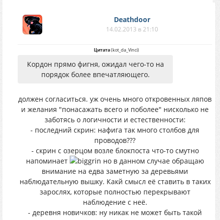
Deathdoor
14.02.2013 в 21:10
Цитата
(
kot_da_Vinci
)
Кордон прямо фигня, ожидал чего-то на
порядок более впечатляющего.
должен согласиться. уж очень много откровенных ляпов
и желания "понасажать всего и поболее" нисколько не
заботясь о логичности и естественности:
- последний скрин: нафига так много столбов для
проводов???
- скрин с озерцом возле блокпоста что-то смутно
напоминает
но в данном случае обращаю
внимание на едва заметную за деревьями
наблюдательную вышку. Какй смысл её ставить в таких
зарослях, которые полностью перекрывают
наблюдение с неё.
- деревня новичков: ну никак не может быть такой