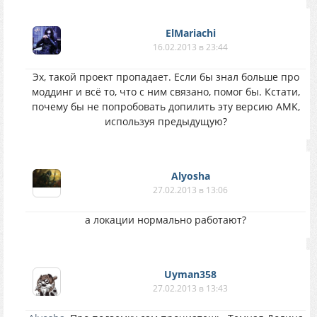
ElMariachi
16.02.2013 в 23:44
Эх, такой проект пропадает. Если бы знал больше про
моддинг и всё то, что с ним связано, помог бы. Кстати,
почему бы не попробовать допилить эту версию AMK,
используя предыдущую?
Alyosha
27.02.2013 в 13:06
а локации нормально работают?
Uyman358
27.02.2013 в 13:43