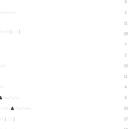
0
Hardtmuth
1
11
Pavel
[
1
2
]
28
7
2
muth
10
11
th
4
RayTwitty
6
ью AN3
RayTwitty
10
th
[
1
2
]
17