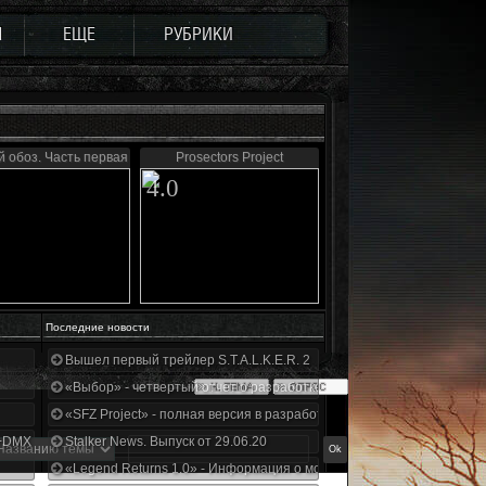
Ы
ЕЩЕ
РУБРИКИ
й обоз. Часть первая
Prosectors Project
4.0
Последние новости
Вышел первый трейлер S.T.A.L.K.E.R. 2
«Выбор» - четвертый отчет о разработке!
«SFZ Project» - полная версия в разработке!
+DMX 1.3.5.ООП.МА.К.
Stalker News. Выпуск от 29.06.20
«Legend Returns 1.0» - Информация о моде за июнь 2020