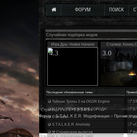
ФОРУМ
ПОИСК
С
Случайная подборка модов
Игра Душ: Новое Начало
Сталкер: Конец 
4.3
3.0
Последние обновленные темы
Прямо
Тайные Тропы 2 на OGSR Engine
ST
И.Г.Р.А. "ПОИГАРЕМ В ГОРОДА"
S.
Страница
1
из
5
1
2
3
4
5
»
Форум
»
S.T.A.L.K.E.R. Модификации
»
Прочие мод
Считаем
Ит
S.T.A.L.K.E.R. Anomaly
«О
⚒ Справочник вылетов
Фа
Локации и локационные паки