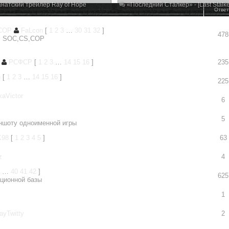
натский трейлер Ray of Hope
«Последний Сталкер» - [Last Stalke
Отве
,COP
FaLcon
[
1
2
3
…
30
31
32
]
478
R. SOC,CS,COP
РСФСР
[
1
2
3
…
14
15
16
]
235
n
[
1
2
3
…
14
15
16
]
225
kaVictor
6
5
иншоту одноименной игры
K98
[
1
2
3
4
5
]
63
z
4
…
40
41
42
]
625
ационной базы
1
ayTwitty
2