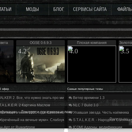
ТАТЬИ
МОДЫ
БЛОГ
СЕРВИСЫ САЙТА
ФАЙЛ
Света
OGSE 0.6.9.3
Плохая компания
Золото
4.2
4.0
3.5
й эфир
Самые популярные темы
ALKER 2. Все, что нужно знать про мир, геймплей и сюжет | Разбор трейлера
Ветер времени 1.3
T.A.L.K.E.R. 2 Картина Маслом
NLC 7 Build 3.0
ификации
»
Локации и локационные паки
оги июня и июля 2020 года. Список нововведений
Упавшая звезда. Честь наёмника
Фильтр по:
бречённый на вечные муки». Слабоумие и отвага
S.T.A.L.K.E.R. - Народная Солянка
н-Арт от Ruwartzone
[COM] Аддоны, модификации.