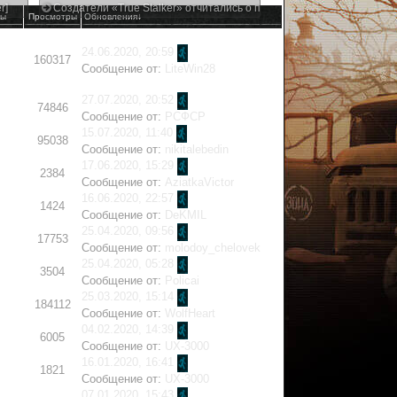
r]
Создатели «True Stalker» отчитались о проделанной работе
ты
Просмотры
Обновления
↓
24.06.2020, 20:59
160317
Сообщение от:
LiteWin28
27.07.2020, 20:52
74846
Сообщение от:
РСФСР
15.07.2020, 11:40
95038
Сообщение от:
nikitalebedin
17.06.2020, 15:29
2384
Сообщение от:
AziatkaVictor
16.06.2020, 22:57
1424
Сообщение от:
DeKMIL
25.04.2020, 09:56
17753
Сообщение от:
molodoy_chelovek
25.04.2020, 05:28
3504
Сообщение от:
Policai
25.03.2020, 15:14
184112
Сообщение от:
WolfHeart
04.02.2020, 14:39
6005
Сообщение от:
UX-3000
16.01.2020, 16:41
1821
Сообщение от:
UX-3000
07.01.2020, 15:43