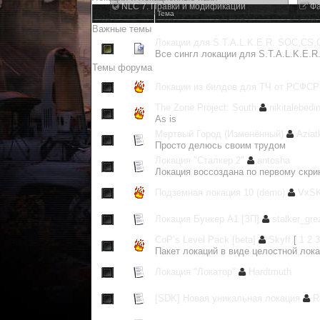
NLC 7. Правки и модификации
Фа
Тема
Важные темы
Локации для S.T.A.L.K.E.R. SOC,CS
Все сингл локации для S.T.A.L.K.E.
Темы форума
Локации из билдов для ТЧ от РСФСР
The Zone Project: South
nikitalebedi
As is
Мертвый Город (Изменённый)
Aziat
Просто делюсь своим трудом
Локация "Сталкер 2"
antosha
Локация воссоздана по первому скр
Подземная локация 10 (demo)
VxS
Локация Бункер А1 [ЗП]
stalker_gre
CoP’s Level Pack [beta]
Skyff
[
1
2
3
Пакет локаций в виде целостной лок
Локация "Локатор"
Hardtmuth
[SDK] Новая уникальная локация
R