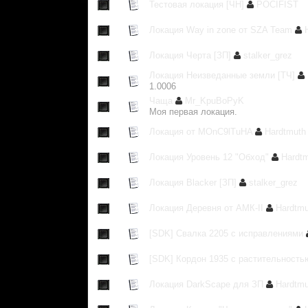
Тестовая локация [ЧН]
POCIFIST
Локация Way in zone от SZA Team
Локация Черта [ЗП]
stalker_grez
Локация Неизведанные земли [ТЧ]
1.0006
Чаща
Mr_KpuBoPyK
Моя первая локация.
Локация от MOnC9lTuHA
Hardtmuth
Локация Уровень 12 "Обход"
Hardt
Локация Blacker [ЗП]
stalker_grez
Локация Деревня от АМК-II
Hardtmu
[SDK] Свалка 2205 с исправлениями
[SDK] Кордон 1935 с растительност
Локация DarkScape для ЗП
Hardtmu