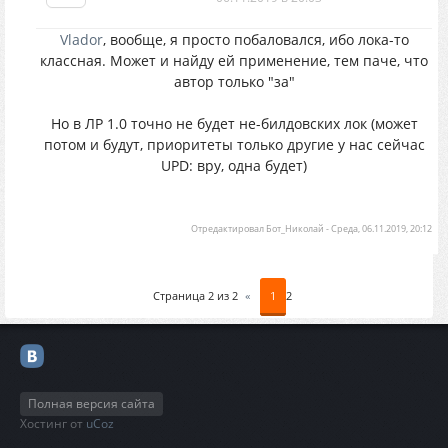
Vlador
, вообще, я просто побаловался, ибо лока-то
классная. Может и найду ей применение, тем паче, что
автор только "за"
Но в ЛР 1.0 точно не будет не-билдовских лок (может
потом и будут, приоритеты только другие у нас сейчас
UPD: вру, одна будет)
Отредактировал
Бот_Николай
-
Среда, 06.11.2019, 20:12
Страница
2
из
2
«
1
2
Полная версия сайта
Хостинг от
uCoz