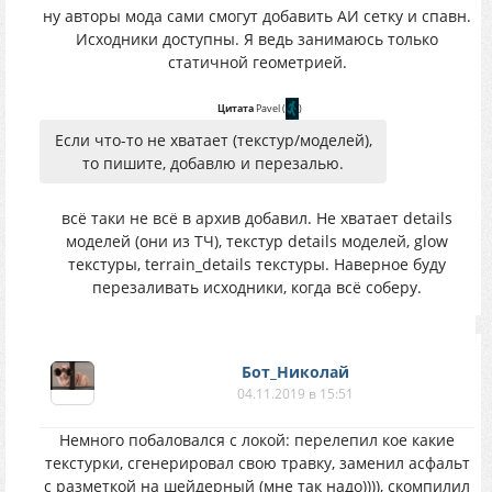
ну авторы мода сами смогут добавить АИ сетку и спавн.
Исходники доступны. Я ведь занимаюсь только
статичной геометрией.
Цитата
Pavel
(
)
Если что-то не хватает (текстур/моделей),
то пишите, добавлю и перезалью.
всё таки не всё в архив добавил. Не хватает details
моделей (они из ТЧ), текстур details моделей, glow
текстуры, terrain_details текстуры. Наверное буду
перезаливать исходники, когда всё соберу.
Бот_Николай
04.11.2019 в 15:51
Немного побаловался с локой: перелепил кое какие
текстурки, сгенерировал свою травку, заменил асфальт
с разметкой на шейдерный (мне так надо)))), скомпилил