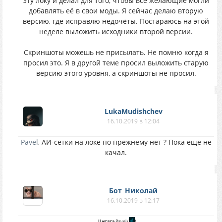
эту локу и делал для того, чтобы все желающие могли
добавлять её в свои моды. Я сейчас делаю вторую
версию, где исправлю недочёты. Постараюсь на этой
неделе выложить исходники второй версии.
Скриншоты можешь не присылать. Не помню когда я
просил это. Я в другой теме просил выложить старую
версию этого уровня, а скриншоты не просил.
LukaMudishchev
16.10.2019 в 12:04
Pavel
, АИ-сетки на локе по прежнему нет ? Пока ещё не
качал.
Бот_Николай
16.10.2019 в 12:17
Цитата
Pavel
(
)