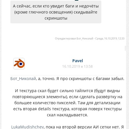
А сейчас, если кто увидит баги и недочёты
(кроме глючного освещения) скидывайте
скриншоты
Отредактировал
Бот_Николай
-
Среда, 16.10.2019, 12:33
Pavel
16.10.2019 в 13:58
Бот_Николай
, а, точно. Я про скриншоты с багами забыл.
И текстура скал будет сильно тайлится (будут видны
повторяющиеся элементы), если сделать развёртку на
большее количество пикселей. Там для детализации
есть вторая details текстура, которая поверх текстуры
скал накладывается.
LukaMudishchev
, пока на второй версии АИ сетки нет. Я