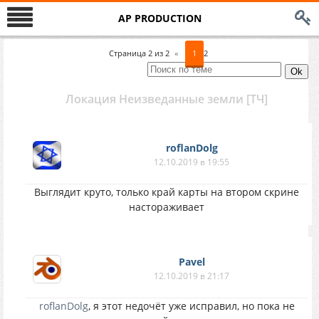
AP PRODUCTION
Страница
2
из
2
«
1
2
Локация Неизведанные земли [ТЧ]
roflanDolg
12.10.2019 в 19:55
Выглядит круто, только край карты на втором скрине
настораживает
Pavel
12.10.2019 в 21:17
roflanDolg
, я этот недочёт уже исправил, но пока не