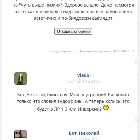
на "чуть выше низких". Здорово вышло. Даже несмотря
на то, как я издевался над локой, она все равно очень
эстетично и по-билдовски выглядит
Отредактировал
Бот_Николай
-
Понедельник, 04.11.2019, 15:53
Vlador
05.11.2019 в 23:06
Бот_Николай
, блин, вау. Мой внутренний билдоман
только что словил эндорфины. А теперь колись, это
будет в ЛР 1.0 или Инверсии?
Бот_Николай
06.11.2019 в 20:03