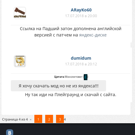
ARayKo60
17.07.2018 в 20:00
Ссылка на Падший затон дополнена английской
версией с патчем на
яндекс-диске
dumidum
17.07.2018 в 20:12
Цитата
Монолитовег
(
)
Я хочу скачать мод но не из яндекса!!!
Ну так иди на Плейграунд и скачай с сайта.
Страница
4
из
4
«
1
2
3
4