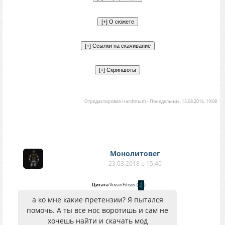
Отредактировал
Hardtmuth
-
Понедельник, 15.08.2016, 19:08
Монолитовег
23.03.2018 в 15:40
Цитата
VovanFitisov
(
)
а ко мне какие претензии? Я пытался
помочь. А ты все нос воротишь и сам не
хочешь найти и скачать мод