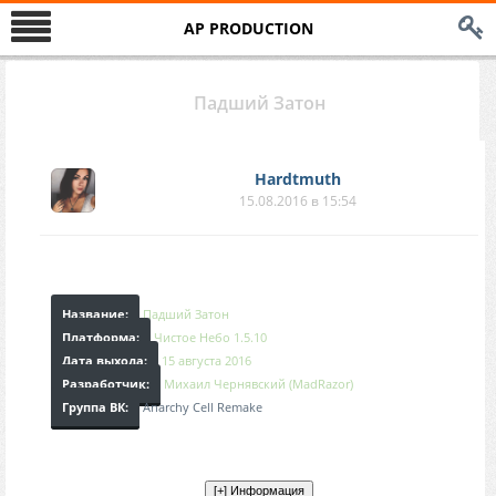
AP PRODUCTION
Падший Затон
Hardtmuth
15.08.2016 в 15:54
Название:
Падший Затон
Платформа:
Чистое Небо 1.5.10
Дата выхода:
15 августа 2016
Разработчик:
Михаил Чернявский (MadRazor)
Группа ВК:
Anarchy Cell Remake