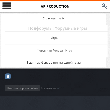
AP PRODUCTION
Страница
1
из
0
1
Подфорумы: Форумные игры
Игры
Форумная Ролевая Игра
В данном форуме нет ни одной темы
Полная версия сайта
Хостинг от
uCoz