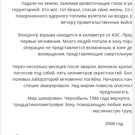
падали на землю, зажимая кровоточащие глаза и уш
территорией. Кто мог, тот бежал, спасая свою жизнь. Со с
похороненного ядерного топлива взлетели на воздух, ра
вечеру правительственные войска
Эпицентр взрыва находится в километре от АЭС. Пред
первые мгновения. Много людей попали в зону пора
операции не представляется возможным, в зоне де
возмущения, представляющие смертельную о
Через несколько месяцев после аварии, возникла кризисн
поглотив под собой, пять километров окрестностей. Бол
полевых лабораторий мгновенно погибла. Началась паник
спешке эвакуировали. Над миром повисла опасность
предполагать.
Мир шокирован. Чернобыль 1986 года вернулся, п
тридцатикилометровую Зону, пожирающую любые жизне
маслянистую труху
2008 год.