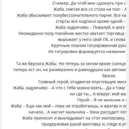
Сталкер: Да чтоб мне сдохнуть при 
Жаба, сметая все со стола на пол: - А
Жаба обыскивает полубессознательного парня. Все кар
стерты все надписи кроме одной – «
Жаба задумчиво: - Пожалуй, я могу т
Неожиданно полу покойник жестко хватает торговца за
вырывает у него свой ПК, и снова 
Крупным планом татуированная рука 
Из татуировки формируется название игр
Та же берлога Жабы. Но теперь за окном яркое солнце.
теперь ест он, но размеренно и равнодушно как автомат,
брюхе.
Главный герой, отодвигая опустевшую миску:
Жаба, задумчиво: - А что с тебя можно взять… Да к тому 
ни где ты… А вокруг, мой мал
Герой: - Я не мальчик и н
Жаба: - Еще как мой – пока не отработаешь: и жратву и ле
начала… А насчет мальчика – Зона рассудит! Хотя
Жаба приносит и выкладывает на стол экипировку, 
придерживая рукой винтовку и, глядя в упо