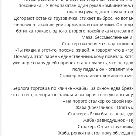
покойники… У всех закатан один рукав комбинезона, и
планом рука одного трупа второ
Догорают останки грузовичка, стихает выброс, но вот м
человек в такой же униформе, как и покойники. Он подх
ботинка толкает, одного, второго покойника и внезапно
глаза, бессмысленные и п
Сталкер наклоняется над «оживши
-Ты гляди, а этот-то, похоже, живой. А говорят что в «гр
Пожалуй, этот парень единственный, кому повезло. Хотя 
уже через пару дней паренек станет жалеть, что не сдох е
полу падаль он - отвалит мне
Сталкер взваливает «ожившего мер
Берлога торговца по кличке «Жаба». За окном едва брезжи
что-то ест, неопрятно чавкая и вытирая толстую лоснящу
– на пороге сталкер со своей нахо
Жаба (брезгливо): - Опять 
Сталкер: - Если бы ты знал, где
Жаба (равнодушно): - Ну 
Сталкер: Он из «грузовика 
Жаба, роняя на стол полу обглоданну