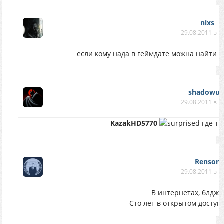
nixs
29.08.2011 в 1
если кому нада в геймдате можна найти т
shadowur
29.08.2011 в 1
KazakHD5770
где ты
Renson
29.08.2011 в 1
В интернетах, блджа
Сто лет в открытом доступ