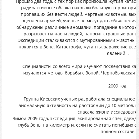
Прошло два года, c тех пор как произошла жуткая катаст
радиоактивные облака накрыли большую территорию,
пропавших без вести людей, мертвые животные, выж
оцеплены армией, ученые не могут дать объяснения 
обнаружены различные аномалии, попадание в которые
разрывает на части людей, наносит страшные раны,
Экспедиции сталкиваются с мутированными животными
появится в Зоне. Катастрофа, мутанты, заражение все 
явлений…
Специалисты со всего мира изучают последствия кат
изучаются методы борьбы с Зоной. Чернобыльская З
2009 год.
Группа Киевских ученых разработала специальное о
аномальную активность на расстоянии до 10 метров, к
спасала жизни исследовате
Зимой 2009 года, экспедиция, экипированная спец одеждо
глубь Зоны на километр и, если не считать погибших со
полном составе.