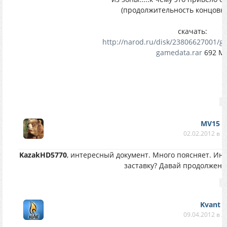
(продолжительность концовки
скачать:
http://narod.ru/disk/23806627001/g
gamedata.rar
692 М
MV15
02.02.2012 в 1
KazakHD5770
, интересный документ. Много поясняет. Ин
заставку? Давай продолжение!!!!
Kvant
09.04.2012 в 2