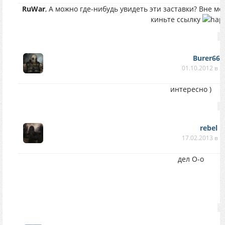
RuWar
, А можно где-нибудь увидеть эти заставки? Вне мо
киньте ссылку
Burer666
01.10.2012 в 2
интересно )
rebel
17.02.2013 в 1
дел О-о