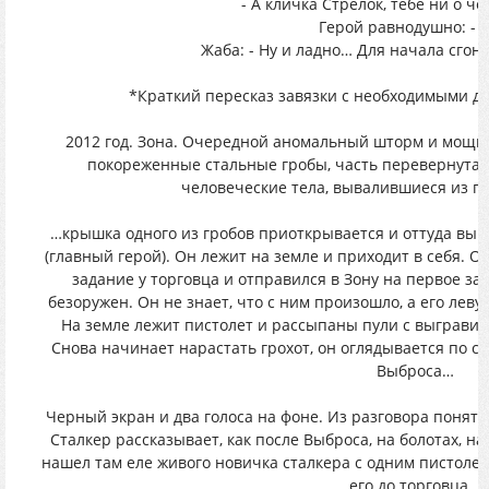
- А кличка Стрелок, тебе ни о че
Герой равнодушно: - Н
Жаба: - Ну и ладно… Для начала сгоня
*Краткий пересказ завязки с необходимыми д
2012 год. Зона. Очередной аномальный шторм и мощн
покореженные стальные гробы, часть перевернута 
человеческие тела, вывалившиеся из п
…крышка одного из гробов приоткрывается и оттуда вы
(главный герой). Он лежит на земле и приходит в себя. О
задание у торговца и отправился в Зону на первое за
безоружен. Он не знает, что с ним произошло, а его левую 
На земле лежит пистолет и рассыпаны пули с выгравиро
Снова начинает нарастать грохот, он оглядывается по с
Выброса…
Черный экран и два голоса на фоне. Из разговора понятно
Сталкер рассказывает, как после Выброса, на болотах, н
нашел там еле живого новичка сталкера с одним пистолет
его до торговца…