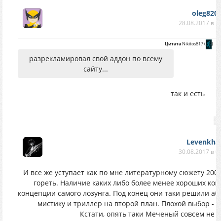
oleg820
28.08.2017 в 1
Цитата
Nikitos817
(
)
разрекламировал свой аддон по всему
сайту...
так и есть
Levenkhal
30.08.2017 в 0
И все же уступает как по мне литературному сюжету 2003 
гореть. Наличие каких либо более менее хороших ко
концепции самого лозунга. Под конец они таки решили абсо
мистику и триллер на второй план. Плохой выбор - и
Кстати, опять таки Меченый совсем не р