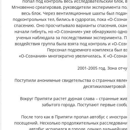
попал под контроль весь исследовательский блок, в
Мгновенно среагировав, руководители эксперимента пол
весь блок. Через вентиляционные шахты был подан 
подконтрольных тел, бились в судорогах, пока «О-Сознан
спасению. Оно просчитывало варианты спасения, скани
начали гибнуть, но «О-Сознание» уже обнаружило однос
ученых наблюдала за последствиями эксперимента. Пр
воздействия группа была взята под контроль и «О-Созна
Персонал подземного комплекса был взя
«О-Сознания» многократно увеличилась. К «О-Сознан
2001-2005 год. Зона отчу
Поступили анонимные свидетельства о странных явлени
десятикилометровой з
Вокруг Припяти растет дурная слава – странные жив
забытого города. Поступают первые сообщ
После того как в Припяти пропал автобус с иностран
посещений. Несколько продолжительных расследований 
автобус испарился в городе, однако дальнейшее 