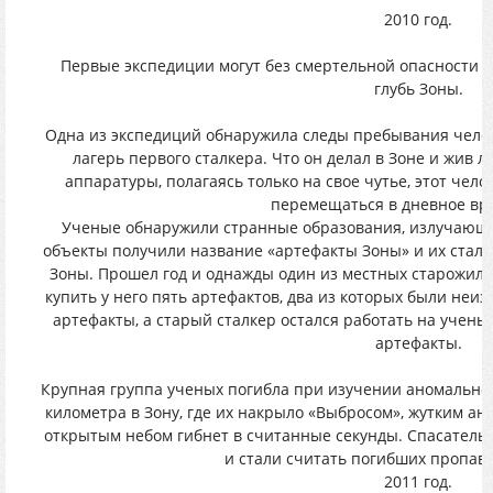
2010 год.
Первые экспедиции могут без смертельной опасности п
глубь Зоны.
Одна из экспедиций обнаружила следы пребывания чело
лагерь первого сталкера. Что он делал в Зоне и жив ли
аппаратуры, полагаясь только на свое чутье, этот чело
перемещаться в дневное вре
Ученые обнаружили странные образования, излучающ
объекты получили название «артефакты Зоны» и их стали
Зоны. Прошел год и однажды один из местных старожил
купить у него пять артефактов, два из которых были неиз
артефакты, а старый сталкер остался работать на учены
артефакты.
Крупная группа ученых погибла при изучении аномальной
километра в Зону, где их накрыло «Выбросом», жутким ан
открытым небом гибнет в считанные секунды. Спасатель
и стали считать погибших пропав
2011 год.