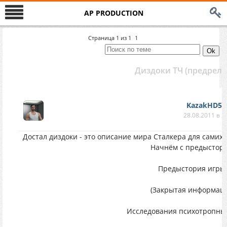
AP PRODUCTION
Страница
1
из
1
1
Диздоки ТЧ (предрел
KazakHD57
28.08.2011 в 2
Достал диздоки - это описание мира Сталкера для самих-
Начнём с предыстори
Предыстория игры
(Закрытая информаци
Исследования психотропных