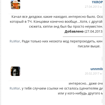
YKROP
27.04.2013 в 1
Качал все диздоки, какие находил, интересно было. Особ
который в ТЧ. Концовки конечно вообще...Хотя, с другой
сюжета, хэппи-энд был бы просто неуместен. 
Добавлено
(27.04.2013, 
------------------------------------
RuWar
, Ради только них неохота мод перепроходить, кинь
писали выше.
unnm0n
20.02.2017 в 0
интересно.. даже очен
RuWar
, у тебя случаем ссылки не осталось (ценителям ди
или у кого-нибудь другого м