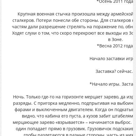
*Осень 2011 года.
Крупная военная стычка произошла между армейской
сталкеров. Потери понесли обе стороны. Для сталкеров 
частям дали разрешение стрелять на поражение по, обна
Ходят слухи о том, что скоро перекроют все выходы из Зо
в Зоне.
*Весна 2012 года.
Начало заставки игр
Заставка? сейчас...
*Начало игры. Застав
Ночь. Только где-то на горизонте мерцает зарево, да из
разряды. С пригорка медленно, подпрыгивая на выбоинах
фарами и выключенным двигателем. Когда он подкатыва
видно, что кабина его пуста, а кузов забит штабелям
мерцающее зарево «взрывается» – начинается выброс. Э
один попадает прямо в грузовик. Грузовичок подскакив
гробы разлетаются в разные стороны, часть из них