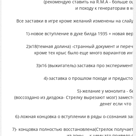
(рекомендую ставить на R.M.A - больше о
и походу к генераторам в ко
Все заставки в игре кроме желаний изменены на слайд
1)-новое вступление в духе билда 1935 + новая вер
2)x18(темная долина) -странный документ и перечи
кроме тех крыс было еще много вариантов инте
3)x16 (выжигатель)-заставка про эксперименты
4)-заставка о прошлом походе и предыстори
5)-желание у монолита - бе
(воссоздано из диздока- Стрелку вырезают мозг) заместо
денег если что
6)-ложная концовка о вступлении в ряды о-сознания за
7)- концовка полностью восстановлена(Стрелок получае
из зоны.....к чему это привело с