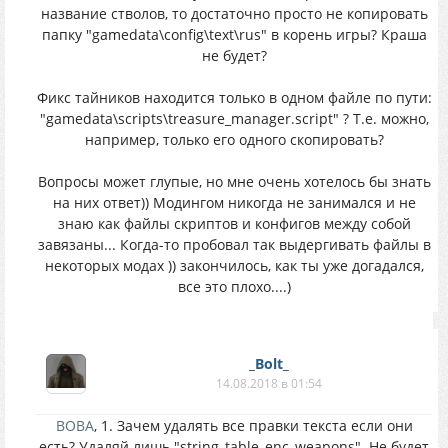
название стволов, то достаточно просто не копировать
папку "gamedata\config\text\rus" в корень игры? Краша
не будет?
Фикс тайников находится только в одном файле по пути:
"gamedata\scripts\treasure_manager.script" ? Т.е. можно,
например, только его одного скопировать?
Вопросы может глупые, но мне очень хотелось бы знать
на них ответ)) Модингом никогда не занимался и не
знаю как файлы скриптов и конфигов между собой
завязаны... Когда-то пробовал так выдергивать файлы в
некоторых модах )) закончилось, как ты уже догадался,
все это плохо....)
_Bolt_
14.08.2018 в 01:54
BOBA
, 1. Зачем удалять все правки текста если они
есть? Удаляй лишь "string_table_enc_weapons". Не будет