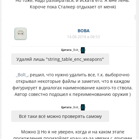
Но тоже, надо разбираться, и искать его. А мне лень.
Короче пока Сталкер отдыхает от меня)
BOBA
14.08.2018 в 08:53
Цитата
_Bolt_
(
)
Удаляй лишь "string_table_enc_weapons"
_Bolt_
, решил, что нужно удалить все, т.к. выборочно
открывал некоторые файлы и заметил, что в каждом
фигурирует в диалогах наименование какого-то ствола.
Автор совестно подошел к переименованию оружия )
Цитата
_Bolt_
(
)
Всё таки всё можно проверять самому
Можно )) Но я не уверен, когда и на каком этапе
прохождения произойдет краш из-за увязки с другими