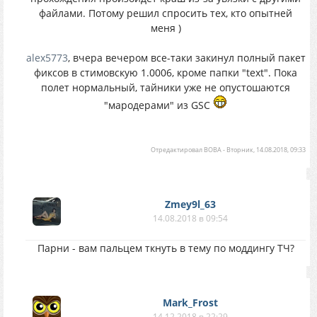
файлами. Потому решил спросить тех, кто опытней
меня )
alex5773
, вчера вечером все-таки закинул полный пакет
фиксов в стимовскую 1.0006, кроме папки "text". Пока
полет нормальный, тайники уже не опустошаются
"мародерами" из GSC
Отредактировал
BOBA
-
Вторник, 14.08.2018, 09:33
Zmey9l_63
14.08.2018 в 09:54
Парни - вам пальцем ткнуть в тему по моддингу ТЧ?
Mark_Frost
14.12.2018 в 22:29