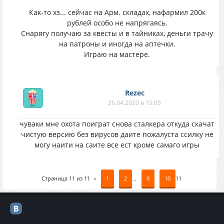
Как-то хз... сейчас на Арм. складах, нафармил 200к
рублей особо не напрягаясь.
Снарягу получаю за квесты и в тайниках, деньги трачу
на патроны и иногда на аптечки.
Играю на мастере.
Rezec
26.04.2020 в 15:05
чуваки мне охота поиграт снова сталкера откуда скачат
чистую версию без вирусов даите пожалуста ссилку не
могу наити на саите все ест кроме самаго игры
Страница
11
из
11
«
1
2
…
9
10
11