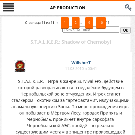
AP PRODUCTION
Страница
11
из
11
«
1
2
…
9
10
11
S.T.A.L.K.E.R.: Shadow of Chernobyl
WillsherT
11.08.2010 в 00:41
S.T.A.L.K.E.R. - Игра в жанре Survival FPS, действие
которой разворачиваются в недалёком будущем в
Чернобыльской зоне отчуждения. Игрок станет
сталкером - охотником за "артефактами", излучающими
анамальную энергию Зоны. По мере прохождения игры
он побывает в Мёртвом Лесу, городах Припять и
Чернобыль, проникнет внутрь саркофага
Чернобыльской АЭС, пройдёт по реально
существующим местам в эпицентре произошедшей