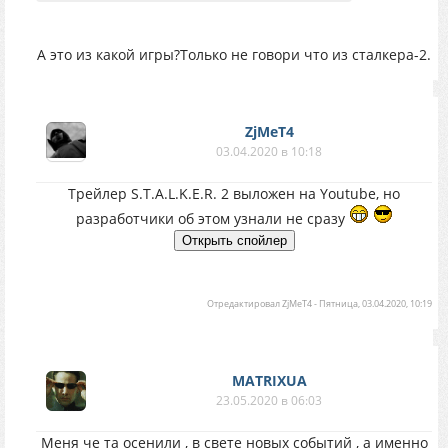
А это из какой игры?Только не говори что из сталкера-2.
ZjMeT4
03.04.2020 в 10:18
Трейлер S.T.A.L.K.E.R. 2 выложен на Youtube, но
разработчики об этом узнали не сразу
Отредактировал
ZjMeT4
-
Пятница, 03.04.2020, 10:19
MATRIXUA
23.05.2020 в 06:03
Меня че та осенили , в свете новых событий , а именно