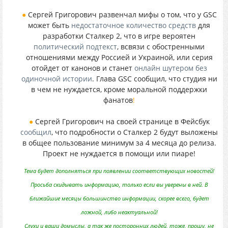
●
Сергей Григорович развенчал мифы о том, что у GSC
может быть
недостаточное количество средств
для
разработки Сталкер 2, что в игре вероятен
политический подтекст
, всвязи с обостренными
отношениями между Россией и Украиной, или серия
отойдет от канонов и станет
онлайн шутером без
одиночной истории
. Глава GSC сообщил, что студия ни
в чем не нуждается, кроме моральной поддержки
фанатов
!
●
Сергей Григорович на своей странице в Фейсбук
сообщил
, что подробности о Сталкер 2 будут выложены
в общее пользование минимум за 4 месяца до релиза.
Проект не нуждается в помощи или пиаре!
Тема будет дополняться при появлении соответствующих новостей!
Просьба скидывать информацию, только если вы уверены в ней. В
ближайшие месяцы большинство информации, скорее всего, будет
ложной, либо неактуальной!
Слухи и ваши домыслы, а так же посторонних людей, тоже, прошу, не