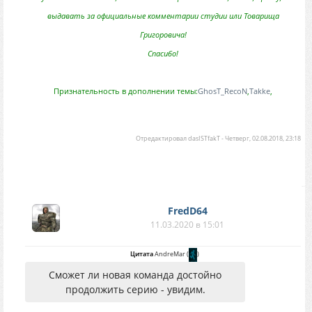
выдавать за официальные комментарии студии или Товарища
Григоровича!
Спасибо!
Признательность в дополнении темы:
GhosT_RecoN
,
Takke
,
Отредактировал
dasISTfakT
-
Четверг, 02.08.2018, 23:18
FredD64
11.03.2020 в 15:01
Цитата
AndreMar
(
)
Сможет ли новая команда достойно
продолжить серию - увидим.