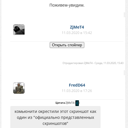
Поживем-увидим.
ZjMeT4
11.03.2020 в 15:42
Отредактировал
ZjMeT4
-
Среда, 11.03.2020, 15:43
FredD64
11.03.2020 в 17:26
Цитата
ZjMeT4
(
)
комьюнити окрестили этот скриншот как
один из "официально представленных
скриншотов"