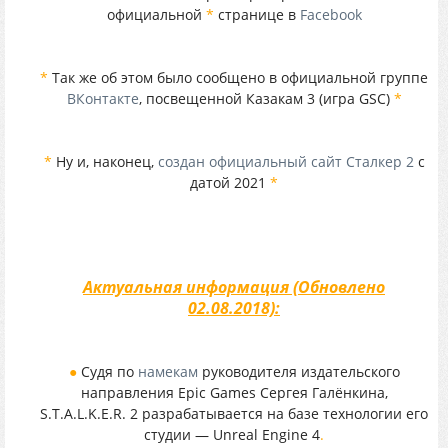
официальной
*
странице в
Facebook
*
Так же об этом было сообщено в официальной группе
ВКонтакте
, посвещенной Казакам 3 (игра GSC)
*
*
Ну и, наконец,
создан официальный сайт Сталкер 2
с
датой 2021
*
Актуальная информация (Обновлено
02.08.2018):
●
Судя по
намекам
руководителя издательского
направления Epic Games Сергея Галёнкина,
S.T.A.L.K.E.R. 2 разрабатывается на базе технологии его
студии — Unreal Engine 4
.