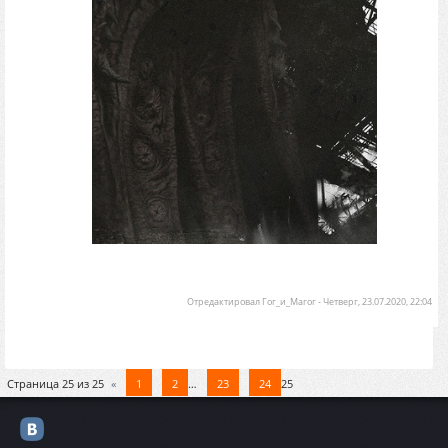
Отредактировал
Гог_и_Магог
-
Четверг, 23.07.2020, 22:04
Страница
25
из
25
«
1
2
…
23
24
25