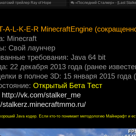
натский трейлер Ray of Hope
«Последний Сталкер» - [Last Stalke
T-A-L-K-E-R MinecraftEngine (сокращенно
 Minecraft
ры: Свой лаунчер
анные требования: Java 64 bit
а: 22 декабря 2013 года (ранее известен
елки в полное 3D: 15 января 2015 года
остояние:
Открытый Бета Тест
:
http://vk.com/stalker_me
//stalkerz.minecraftmmo.ru/
хороший Java кодер. Если кто-то понимает методологию Майнкрафт и ес