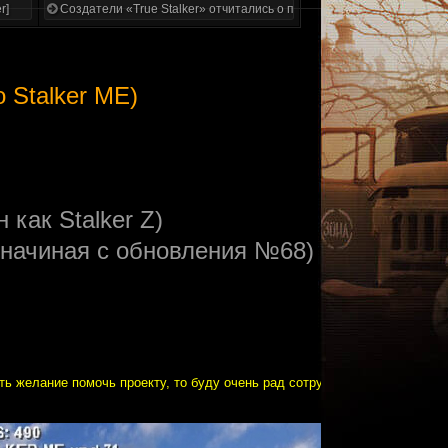
r]
Создатели «True Stalker» отчитались о проделанной работе
 Stalker ME)
 как Stalker Z)
 (начиная с обновления №68)
ть желание помочь проекту, то буду очень рад сотрудничеству. Любые 