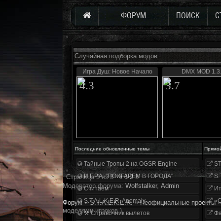
ФОРУМ
ПОИСК
С
Случайная подборка модов
Игра Душ: Новое Начало
DMX MOD 1.3
4.3
3.7
Последние обновленные темы
Прямо
Тайные Тропы 2 на OGSR Engine
ST
И.Г.Р.А. "ПОИГАРЕМ В ГОРОДА"
S.
Страница
3
из
3
«
1
2
3
Модератор форума:
Wolfstalker
,
Аdmin
Считаем
Ит
S.T.A.L.K.E.R. Anomaly
«О
Форум
»
S.T.A.L.K.E.R.
»
Неофициальные проекты
»
моделями игроков.)
⚒ Справочник вылетов
Фа