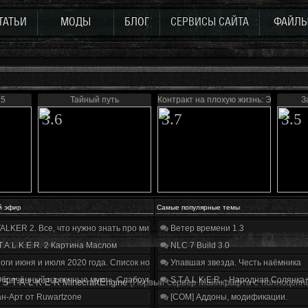
ТАТЬИ
МОДЫ
БЛОГ
СЕРВИСЫ САЙТА
ФАЙЛ
.5
Тайный путь
Контракт на плохую жизнь: Эффект б
З
3.6
3.7
3.5
й эфир
Самые популярные темы
ALKER 2. Все, что нужно знать про мир, геймплей и сюжет | Разбор трейлера
Ветер времени 1.3
T.A.L.K.E.R. 2 Картина Маслом
NLC 7 Build 3.0
оги июня и июля 2020 года. Список нововведений
Упавшая звезда. Честь наёмника
бречённый на вечные муки». Слабоумие и отвага
S.T.A.L.K.E.R. - Народная Солянка
S-T-A-L-K-E-R MinecraftEngine
(Первый сервер Майнкрафта с полноценн
н-Арт от Ruwartzone
[COM] Аддоны, модификации.