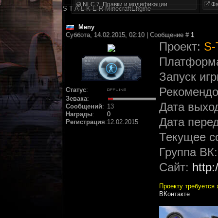
NLC 7. Правки и модификации
Фа
S-T-A-L-K-E-R MinecraftEngine
Meny
Суббота, 14.02.2015, 02:10 | Сообщение #
1
Проект:
S-
Платформа:
Запуск иг
Рекомендов
Статус
:
Зевака
:
Дата выход
Сообщений
:
13
Награды
:
0
Дата перед
Регистрация
:
12.02.2015
Текущее с
Группа ВК
Сайт:
http:
Проекту требуется 
ВКонтакте