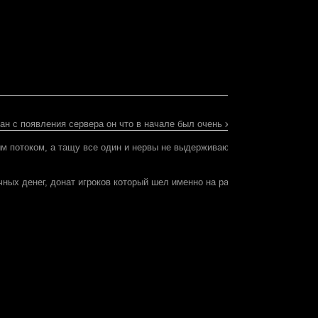
ран с появления сервера он что в начале был очень хорош, так сейчас ещ
ным потоком, а тащу все один и нервы не выдерживают
За что пр
ных денег, донат игроков который шел именно на развите сервера, а так