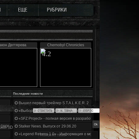
Ы
ЕЩЕ
РУБРИКИ
абочки
акон Дегтярева
Chernobyl Chronicles
4.2
Последние новости
Вышел первый трейлер S.T.A.L.K.E.R. 2
«Выбор» - четвертый отчет о разработке!
«SFZ Project» - полная версия в разработке!
+DMX 1.3.5.ООП.МА.К.
Stalker News. Выпуск от 29.06.20
ыми 3D
«Legend Returns 1.0» - Информация о моде за июнь 2020