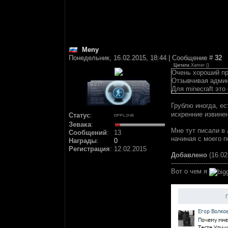
Meny
Понедельник, 16.02.2015, 18:44 | Сообщение #
32
Цитата
Xamer
(
)
Очень хороший пр
Отзывчивая админ
Для minecraft это
Грублю иногда, е
искренние извинен
Статус
:
Зевака
:
Мне тут писали в 
Сообщений
:
13
начиная с моего п
Награды
:
0
Регистрация
:
12.02.2015
Добавлено
(16.02
----------------------------
Вот о чем я