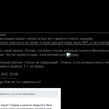
оект.
истрация бывает грубая но все же старается помочь каждому.
 очень классно и не лагает я играл два дня когда была ОБТ, а так я вете
сть такой грешок. Потому, что много глупых вопросов сыпется бесконеч
ия. Это не грубости ради, а воспитания для
личный рейтинг "только не забрасывай". Отвечу, в это вложено много лич
ервого проекта. Т.ч. не брошу.
.2015, 18:44)
-----------------
Как же тут сдержаться?