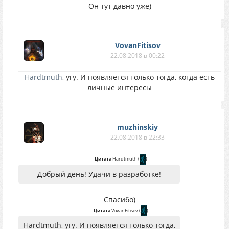
Он тут давно уже)
VovanFitisov
22.08.2018 в 00:22
Hardtmuth
, угу. И появляется только тогда, когда есть
личные интересы
muzhinskiy
22.08.2018 в 22:33
Цитата
Hardtmuth
(
)
Добрый день! Удачи в разработке!
Спасибо)
Цитата
VovanFitisov
(
)
Hardtmuth, угу. И появляется только тогда,