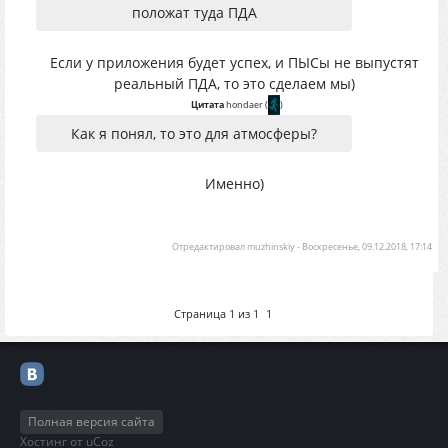
положат туда ПДА
Если у приложения будет успех, и ПЫСы не выпустят
реальный ПДА, то это сделаем мы)
Цитата
hondaer
(
)
Как я понял, то это для атмосферы?
Именно)
Отредактировал
muzhinskiy
-
Воскресенье, 09.12.2018, 17:14
Страница
1
из
1
1
Полная версия сайта
Хостинг от
uCoz