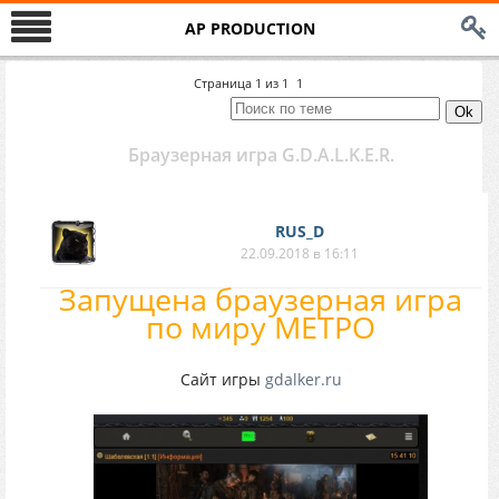
AP PRODUCTION
Страница
1
из
1
1
Браузерная игра G.D.A.L.K.E.R.
RUS_D
22.09.2018 в 16:11
Запущена браузерная игра
по миру МЕТРО
Сайт игры
gdalker.ru