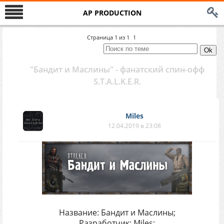
AP PRODUCTION
Страница
1
из
1
1
"Бандит и Маслины" - фанатский спин-офф
S.T.A.L.K.E.R.
Miles
12.04.2019 в 23:08
Название: Бандит и Маслины;
Разработчик: Miles;