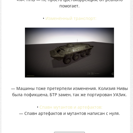
помогает.
•
Изменённый транспорт:
— Машины тоже претерпели изменения. Колизия Нивы
была пофикшена, БТР замен, так же портирован УАЗик.
•
Спавн мутантов и артефактов:
— Спавн артефактов и мутантов написан с нуля.