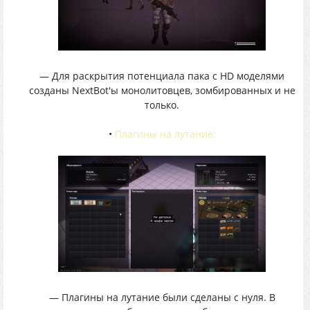
— Для раскрытия потенциала пака с HD моделями
созданы NextBot'ы монолитовцев, зомбированных и не
только.
•
Плагины на лутание:
— Плагины на лутание были сделаны с нуля. В