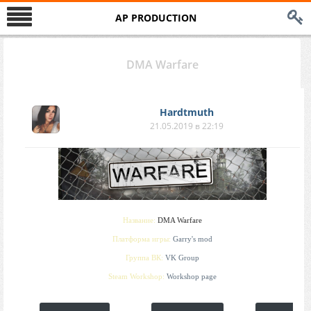
AP PRODUCTION
DMA Warfare
Hardtmuth
21.05.2019 в 22:19
Название:
DMA Warfare
Платформа игры:
Garry's mod
Группа ВК:
VK Group
Steam Workshop:
Workshop page