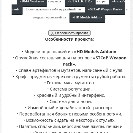
«DMA Warfare»
- сервера
«S.T.A.L.K.E.R.»
в игре
«Garry's
mod»
. Проект включает в себя оружейный пак
«STCoP Weapon Pack»
и
модели персонажей из
«HD Models Addon»
.
Особенности проекта:
• Модели персонажей из
«HD Models Addon»
.
• Оружейная составляющая на основе
«STCoP Weapon
Pack»
.
• Спавн артефактов и мутантов, написанный с нуля.
• Крафт предметов через инструменты грубой работы.
• Готовка мяса мутантов.
• Система репутации.
• Красивый и удобный интерфейс.
• Система дня и ночи.
• Изменённый и доработанный транспорт.
• Переработанная броня с новыми особенностями.
• Возможность сидеть на некоторых стульях.
• Палатки, спальники, керосиновые лампы, печки и
тайники сохраняются после рестарта.