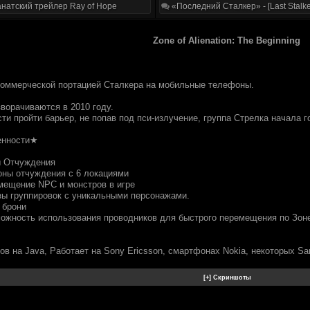
натский трейлер Ray of Hope
«Последний Сталкер» - [Last Stalke
Zone of Alienation: The Beginning
коммерческой портацией Сталкера на мобильные телефоны.
ворачиваются в 2010 году.
ти пройти барьер, не попав под пси-излучение, группа Стрелка начала г
енности★
ы Отчуждения
оны отчуждения с 6 локациями
мещение NPC и монстров в игре
зы группировок с уникальными персонажами.
 брони
озможность использования проводников для быстрого перемещения по Зон
ов на Java, Работает на Sony Ericsson, смартфонах Nokia, некоторых S