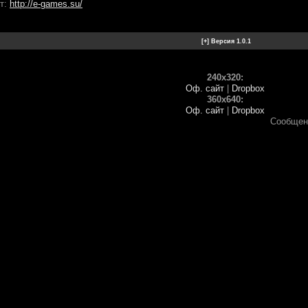
т:
http://e-games.su/
240x320:
Оф. сайт
|
Dropbox
360x640:
Оф. сайт
|
Dropbox
Сообщен