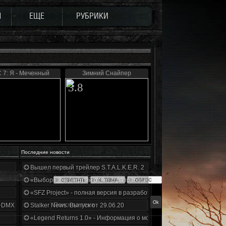
Ы
ЕЩЕ
РУБРИКИ
 7: Я - Меченный
Зимний Снайпер
3.8
Последние новости
Вышел первый трейлер S.T.A.L.K.E.R. 2
«Выбор» - четвертый отчет о разработке!
«SFZ Project» - полная версия в разработке!
+DMX 1.3.5.ООП.МА.К.
Stalker News. Выпуск от 29.06.20
«Legend Returns 1.0» - Информация о моде за июнь 2020