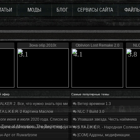
ТАТЬИ
МОДЫ
БЛОГ
СЕРВИСЫ САЙТА
ФАЙЛ
Зона обр.2010г.
Oblivion Lost Remake 2.0
NLC
3.1
4.1
3.8
й эфир
Самые популярные темы
ALKER 2. Все, что нужно знать про мир, геймплей и сюжет | Разбор трейлера
Ветер времени 1.3
T.A.L.K.E.R. 2 Картина Маслом
NLC 7 Build 3.0
оги июня и июля 2020 года. Список нововведений
Упавшая звезда. Честь наёмника
Zone of Alienation: The Beginning
(сталкер на Java)
бречённый на вечные муки». Слабоумие и отвага
S.T.A.L.K.E.R. - Народная Солянка
н-Арт от Ruwartzone
[COM] Аддоны, модификации.