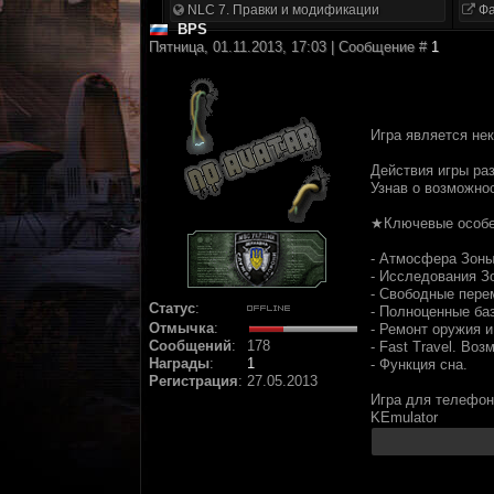
NLC 7. Правки и модификации
Фа
BPS
Пятница, 01.11.2013, 17:03 | Сообщение #
1
Игра является не
Действия игры раз
Узнав о возможнос
★Ключевые особ
- Атмосфера Зон
- Исследования З
- Свободные пере
Статус
:
- Полноценные ба
Отмычка
:
- Ремонт оружия и
Сообщений
:
178
- Fast Travel. В
Награды
:
1
- Функция сна.
Регистрация
:
27.05.2013
Игра для телефон
KEmulator