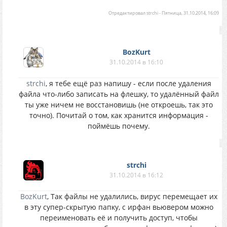
Отредактировал
strchi
-
Пятница, 31.10.2014, 16:09
BozKurt
31.10.2014 в 16:10
strchi
, я тебе ещё раз напишу - если после удаления
файла что-либо записать на флешку, то удалённый файл
ты уже ничем не восстановишь (не откроешь, так это
точно). Почитай о том, как хранится информация -
поймёшь почему.
strchi
31.10.2014 в 16:12
BozKurt
, Так файлы не удалились, вирус перемещает их
в эту супер-скрытую папку, с ирфан вьювером можно
переименовать её и получить доступ, чтобы