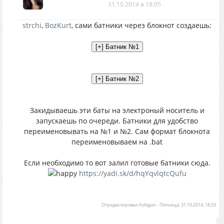
31.10.2014 в 18:05
strchi
,
BozKurt
, сами батники через блокнот создаешь:
Закидываешь эти баты на электроный носитель и
запускаешь по очереди. Батники для удобство
переименовывать на №1 и №2. Сам формат блокнота
переименовываем на .bat
Если необходимо то вот залил готовые батники сюда.
https://yadi.sk/d/hqYqvlqtcQufu
Отредактировал
Asfagan
-
Пятница, 31.10.2014, 18:33