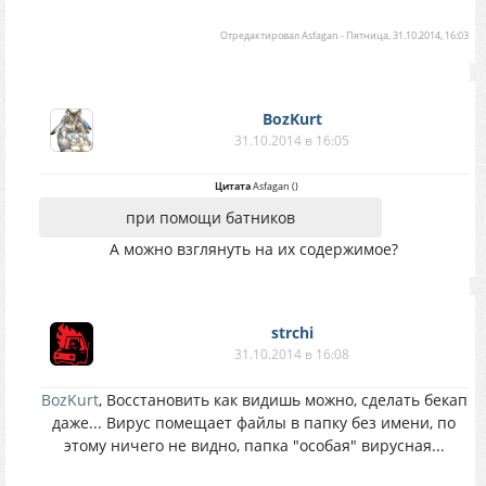
Отредактировал
Asfagan
-
Пятница, 31.10.2014, 16:03
BozKurt
31.10.2014 в 16:05
Цитата
Asfagan
(
)
при помощи батников
А можно взглянуть на их содержимое?
strchi
31.10.2014 в 16:08
BozKurt
, Восстановить как видишь можно, сделать бекап
даже... Вирус помещает файлы в папку без имени, по
этому ничего не видно, папка "особая" вирусная...