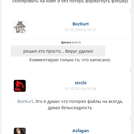
скопировать на комп и без потерь форматнуть флешку)
BozKurt
31.10.2014 в 16:17
Цитата
strchi
(
)
решил это просто... Вирус удалил
Комментирую только то, что написано.
strchi
31.10.2014 в 16:38
BozKurt
, Это я думал что потерял файлы на всегда,
думал безысходность
Asfagan