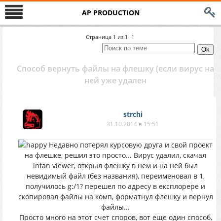
AP PRODUCTION
Страница
1
из
1
1
Способ вернуть файлы на флешку (если вирус на
ней уже удален
strchi
31.10.2014 в 15:51
Недавно потерял курсовую друга и свой проект
на флешке, решил это просто... Вирус удалил, скачал
infan viewer, открыл флешку в нем и на ней был
невидимый файл (без названия), переименовал в 1,
получилось g:/1? перешел по адресу в експлорере и
скопировал файлы на комп, форматнул флешку и вернул
файлы...
Просто много на этот счет споров, вот еще один способ,