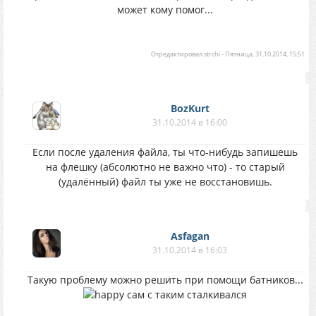
может кому помог...
Отредактировал
strchi
-
Пятница, 31.10.2014, 15:51
BozKurt
31.10.2014 в 16:00
Если после удаления файла, ты что-нибудь запишешь
на флешку (абсолютно не важно что) - то старый
(удалённый) файл ты уже не восстановишь.
Asfagan
31.10.2014 в 16:03
Такую проблему можно решить при помощи батников...
сам с таким сталкивался