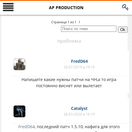
AP PRODUCTION
Страница
1
из
1
1
проблема
FredD64
26.07.2019 в 19:16
Напишите какие нужны патчи на ЧН,а то игра
постоянно виснет или вылетает
Catalyst
28.03.2020 в 16:19
FredD64
, последний патч 1.5.10, нафига для этого