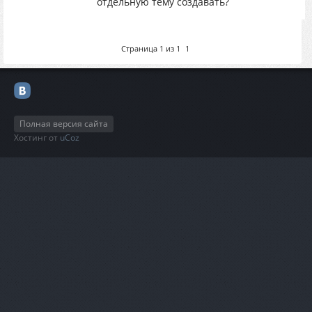
отдельную тему создавать?
Страница
1
из
1
1
Полная версия сайта
Хостинг от
uCoz