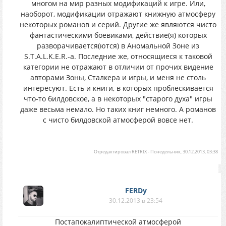
многом на мир разных модификаций к игре. Или,
наоборот, модификации отражают книжную атмосферу
некоторых романов и серий. Другие же являются чисто
фантастическими боевиками, действие(я) которых
разворачивается(ются) в Аномальной Зоне из
S.T.A.L.K.E.R.-a. Последние же, относящиеся к таковой
категории не отражают в отличии от прочих видение
авторами Зоны, Сталкера и игры, и меня не столь
интересуют. Есть и книги, в которых проблескивается
что-то билдовское, а в некоторых "старого духа" игры
даже весьма немало. Но таких книг немного. А романов
с чисто билдовской атмосферой вовсе нет.
Отредактировал
RETRIX
-
Понедельник, 30.12.2013, 03:38
FERDy
30.12.2013 в 23:54
Постапокалиптической атмосферой