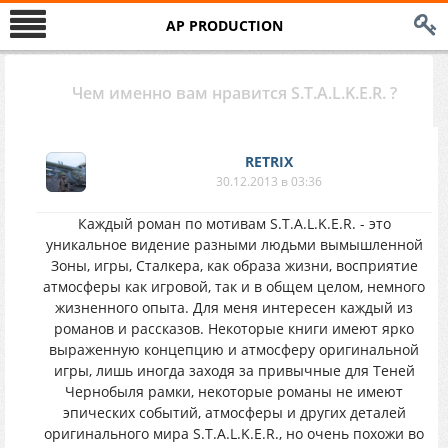
AP PRODUCTION
Чем именно вам нравится S.T.A.L.K.E.R. ?
RETRIX
30.12.2013 в 03:36
Каждый роман по мотивам S.T.A.L.K.E.R. - это
уникальное видение разными людьми вымышленной
Зоны, игры, Сталкера, как образа жизни, восприятие
атмосферы как игровой, так и в общем целом, немного
жизненного опыта. Для меня интересен каждый из
романов и рассказов. Некоторые книги имеют ярко
выраженную концепцию и атмосферу оригинальной
игры, лишь иногда заходя за привычные для Теней
Чернобыля рамки, некоторые романы не имеют
эпических событий, атмосферы и других деталей
оригинального мира S.T.A.L.K.E.R., но очень похожи во