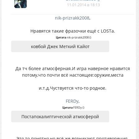
11.01.2014 в 18:13
nik-prizrakk2008
,
Нравятся такие фразочки ещё с LOSTа.
Цитата
nik-prizrakk2008
(
)
ковбой Джек Меткий Кайот
Да тч более атмосферная.И игра наверное нравится
потому,что почти всё настоящее:оружие,места
и.т.д.Чуствуется что-то родное.
FERDy
,
Цитата
FERDy
(
)
Постапокалиптической атмосферой
Это то понятно,но всё же возникают противоречия.