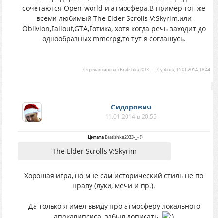
сочетаются Open-world и атмосфера.В пример тот же
всеми любимый The Elder Scrolls V:Skyrim,или
Oblivion,Fallout,GTA,Готика, хотя когда речь заходит до
однообразных mmorpg,то тут я соглашусь.
Отредактировал
Bratishka2033-_-
-
Суббота, 11.01.2014, 18:44
Сидорович
11.01.2014 в 20:55
Цитата
Bratishka2033-_-
(
)
The Elder Scrolls V:Skyrim
Хорошая игра, но мне сам исторический стиль не по
нраву (луки, мечи и пр.).
Да только я имел ввиду про атмосферу локального
апокалипсиса, забыл дописать.