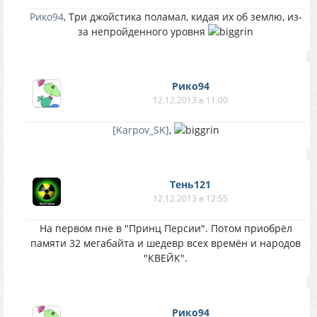
Рико94
, Три джойстика поламал, кидая их об землю, из-
за непройденного уровня
Рико94
12.12.2013 в 11:00
[Karpov_SK]
,
Тень121
12.12.2013 в 12:55
На первом пне в "Принц Персии". Потом приобрёл
памяти 32 мегабайта и шедевр всех времён и народов
"КВЕЙК".
Рико94