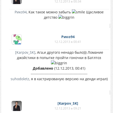
12.12.2013 в 00:34
Рико94
, Как такое можно забыть
Щасливое
детство
Рико94
12.12.2013 в 00:41
[Karpov_SK]
, Ага,и другого ненадо было))) Ломание
джойстики в попытке пройти гоночки в Батлтоз
Добавлено
(12.12.2013, 00:41)
---------------------------------------------
suhodoletz
, я в кастрированую версию на денди играл)
[Karpov_SK]
12.12.2013 в 09:21