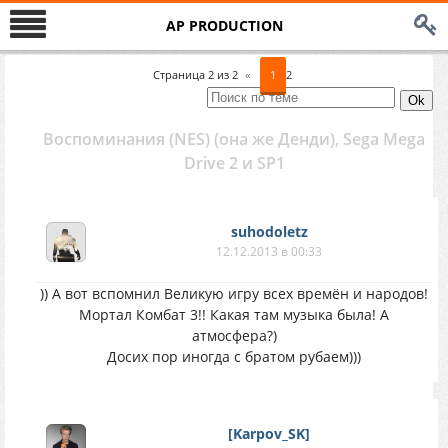
AP PRODUCTION
Страница
2
из
2
«
1
2
Воспоминания (NES) (она же Денди), Sega Mega
Drive 2 и SP1
suhodoletz
12.12.2013 в 00:33
)) А вот вспомнил Великую игру всех времён и народов!
Мортал Комбат 3!! Какая там музыка была! А
атмосфера?)
Досих пор иногда с братом рубаем)))
[Karpov_SK]