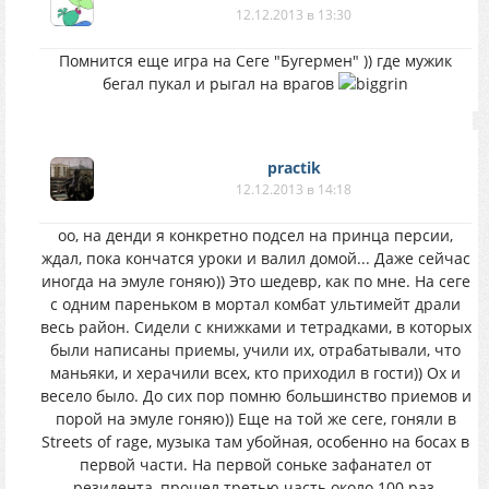
12.12.2013 в 13:30
Помнится еще игра на Сеге "Бугермен" )) где мужик
бегал пукал и рыгал на врагов
practik
12.12.2013 в 14:18
оо, на денди я конкретно подсел на принца персии,
ждал, пока кончатся уроки и валил домой... Даже сейчас
иногда на эмуле гоняю)) Это шедевр, как по мне. На сеге
с одним пареньком в мортал комбат ультимейт драли
весь район. Сидели с книжками и тетрадками, в которых
были написаны приемы, учили их, отрабатывали, что
маньяки, и херачили всех, кто приходил в гости)) Ох и
весело было. До сих пор помню большинство приемов и
порой на эмуле гоняю)) Еще на той же сеге, гоняли в
Streets of rage, музыка там убойная, особенно на босах в
первой части. На первой соньке зафанател от
резидента, прошел третью часть около 100 раз,