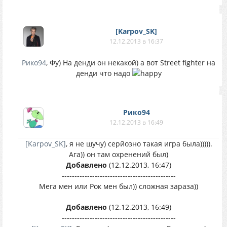
[Karpov_SK]
12.12.2013 в 16:37
Рико94
, Фу) На денди он некакой) а вот Street fighter на
денди что надо
Рико94
12.12.2013 в 16:49
[Karpov_SK]
, я не шучу) серйозно такая игра была))))).
Ага)) он там охренений был)
Добавлено
(12.12.2013, 16:47)
---------------------------------------------
Мега мен или Рок мен был)) сложная зараза))
Добавлено
(12.12.2013, 16:49)
---------------------------------------------