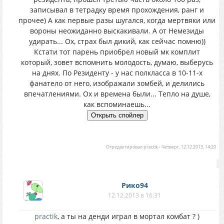
записывал в тетрадку время прохождения, ранг и
прочее) А как первые разы шугался, когда мертвяки или
вороны неожиданно выскакивали. А от Немезиды
удирать... Ох, страх был дикий, как сейчас помню))
Кстати тот парень приобрел новый мк комплит
который, зовет вспомнить молодость, думаю, выберусь
на днях. По Резиденту - у нас полкласса в 10-11-х
фанатело от него, изображали зомбей, и делились
впечатлениями. Ох и времена были... Тепло на душе,
как вспоминаешь...
Отредактировал
practik
-
Четверг, 12.12.2013, 14:20
Рико94
12.12.2013 в 16:31
practik
, а ты на денди играл в мортал комбат ? )