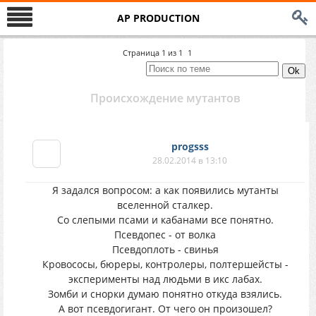
AP PRODUCTION
Страница
1
из
1
1
Происхождение мутантов
progsss
28.02.2014 в 13:10
Я задался вопросом: а как появились мутанты
вселенной сталкер.
Со слепыми псами и кабанами все понятно.
Псевдопес - от волка
Псевдоплоть - свинья
Кровососы, бюреры, контролеры, полтершейсты -
эксперименты над людьми в икс лабах.
Зомби и снорки думаю понятно откуда взялись.
А вот псевдогигант. От чего он произошел?