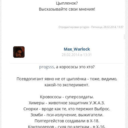
Цыпленок?
Высказывайте свои мнения!
Отредактировал
progsss
-
Пятница, 28.02.2014, 13:37
Max_Warlock
28.02.2014 в 13:31
progsss
, а корососы это хто?
Псевдогигант явно не от цыплёнка - тоже, видимо,
какой-то эксперимент.
Кровососы - суперсолдаты.
Химеры - животное защитник У.Ж.А.З.
Снорки - вроде как те, кто пережил Выброс.
Зомби - пси-излучение, выжигатели.
Полтергейстов создавали в X-18.
Контролеров - судя по клеткам - в X-16.