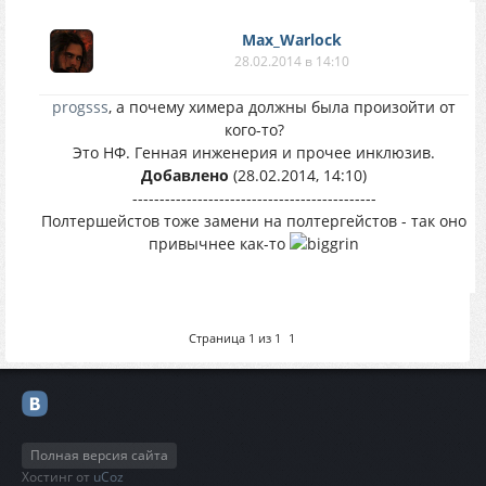
Max_Warlock
28.02.2014 в 14:10
progsss
, а почему химера должны была произойти от
кого-то?
Это НФ. Генная инженерия и прочее инклюзив.
Добавлено
(28.02.2014, 14:10)
---------------------------------------------
Полтершейстов тоже замени на полтергейстов - так оно
привычнее как-то
Страница
1
из
1
1
Полная версия сайта
Хостинг от
uCoz