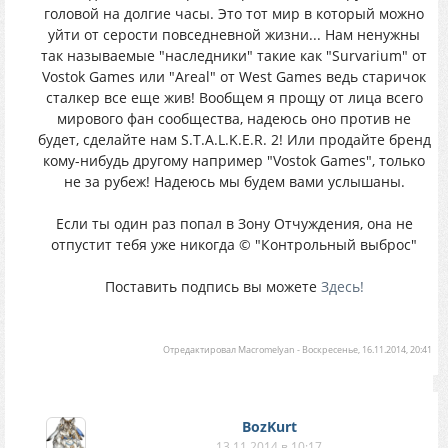
головой на долгие часы. Это тот мир в который можно
уйти от серости повседневной жизни... Нам ненужны
так называемые "наследники" такие как "Survarium" от
Vostok Games или "Areal" от West Games ведь старичок
сталкер все еще жив! Вообщем я прощу от лица всего
мирового фан сообщества, надеюсь оно против не
будет, сделайте нам S.T.A.L.K.E.R. 2! Или продайте бренд
кому-нибудь другому например "Vostok Games", только
не за рубеж! Надеюсь мы будем вами услышаны.
Если ты один раз попал в Зону Отчуждения, она не
отпустит тебя уже никогда © "Контрольный выброс"
Поставить подпись вы можете
Здесь!
Отредактировал
Macromelyan
-
Воскресенье, 16.11.2014, 20:41
BozKurt
13.11.2014 в 10:17