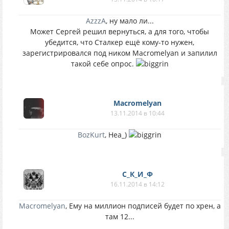
AzzzA
, ну мало ли...
Может Сергей решил вернуться, а для того, чтобы
убедится, что Сталкер ещё кому-то нужен,
зарегистрировался под ником Macromelyan и запилил
такой себе опрос.
Macromelyan
13.11.2014 в 10:44
BozKurt
, Неа_)
С_К_И_Ф
16.11.2014 в 14:12
Macromelyan
, Ему на миллион подписей будет по хрен, а
там 12...