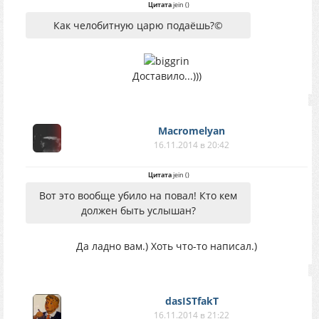
Цитата
jein
(
)
Как челобитную царю подаёшь?©
Доставило...)))
Macromelyan
16.11.2014 в 20:42
Цитата
jein
(
)
Вот это вообще убило на повал! Кто кем
должен быть услышан?
Да ладно вам.) Хоть что-то написал.)
dasISTfakT
16.11.2014 в 21:22