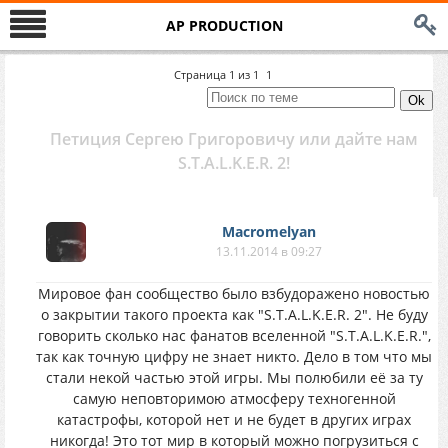
AP PRODUCTION
Страница
1
из
1
1
Петиция Сергею Григоровичу или дайте нам
S.T.A.L.K.E.R. 2!
Macromelyan
13.11.2014 в 09:27
Мировое фан сообщество было взбудоражено новостью
о закрытии такого проекта как "S.T.A.L.K.E.R. 2". Не буду
говорить сколько нас фанатов вселенной "S.T.A.L.K.E.R.",
так как точную цифру не знает никто. Дело в том что мы
стали некой частью этой игры. Мы полюбили её за ту
самую неповторимою атмосферу техногенной
катастрофы, которой нет и не будет в других играх
никогда! Это тот мир в который можно погрузиться с