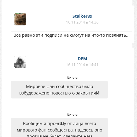
Stalker89
16.11.2014 в 14:36
Всё равно эти подписи не смогут на что-то повлиять...
DEM
16.11.2014 в 14:41
Цитата
Мировое фан сообщество было
взбудоражено новостью о закрыти
я
И
Цитата
Вообщем я про
щ
Ш
у от лица всего
мирового фан сообщества, надеюсь оно
против не будет, сделайте нам