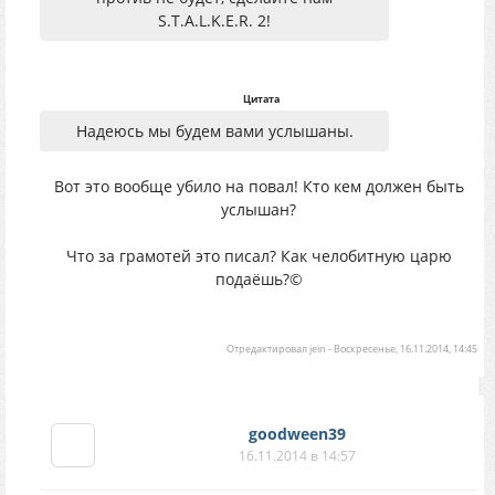
S.T.A.L.K.E.R. 2!
Цитата
Надеюсь мы будем вами услышаны.
Вот это вообще убило на повал! Кто кем должен быть
услышан?
Что за грамотей это писал? Как челобитную царю
подаёшь?©
Отредактировал
jein
-
Воскресенье, 16.11.2014, 14:45
goodween39
16.11.2014 в 14:57