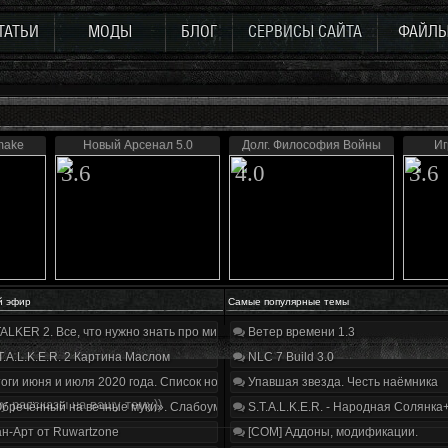
ТАТЬИ
МОДЫ
БЛОГ
СЕРВИСЫ САЙТА
ФАЙЛ
make
Новый Арсенал 5.0
Долг. Философия Войны
Иг
3.6
4.0
3.6
й эфир
Самые популярные темы
ALKER 2. Все, что нужно знать про мир, геймплей и сюжет | Разбор трейлера
Ветер времени 1.3
T.A.L.K.E.R. 2 Картина Маслом
NLC 7 Build 3.0
оги июня и июля 2020 года. Список нововведений
Упавшая звезда. Честь наёмника
у рассказы на вашу тему))
бречённый на вечные муки». Слабоумие и отвага
S.T.A.L.K.E.R. - Народная Солянка
н-Арт от Ruwartzone
[COM] Аддоны, модификации.