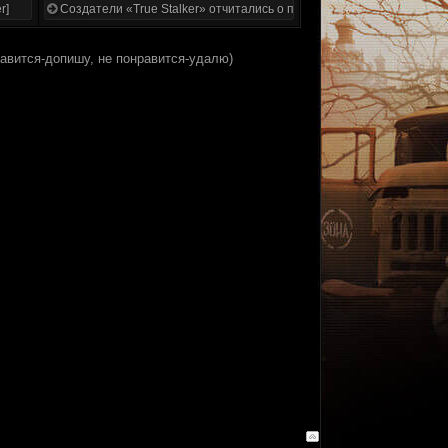
r]
Создатели «True Stalker» отчитались о проделанной работе
равится-допишу, не понравится-удалю)