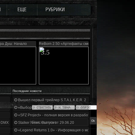
Ы
ЕЩЕ
РУБРИКИ
ра Душ: Начало
ReBorn 2.50 «Артефакты смерти»
3.5
Последние новости
Вышел первый трейлер S.T.A.L.K.E.R. 2
«Выбор» - четвертый отчет о разработке!
«SFZ Project» - полная версия в разработке!
+DMX 1.3.5.ООП.МА.К.
Stalker News. Выпуск от 29.06.20
«Legend Returns 1.0» - Информация о моде за июнь 2020