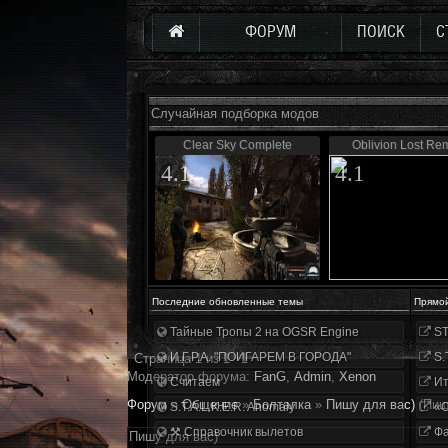
ФОРУМ
ПОИСК
С
Случайная подборка модов
Clear Sky Complete
Oblivion Lost Re
4.1
4.1
Последние обновленные темы
Прямо
Тайные Тропы 2 на OGSR Engine
ST
И.Г.Р.А. "ПОИГАРЕМ В ГОРОДА"
S.
Страница
1
из
1
1
Модератор форума:
FanG
,
Аdmin
,
Xenon
Считаем
Ит
Форум
»
Общение
»
Болталка
»
Пишу для вас)
(Пиш
S.T.A.L.K.E.R. Anomaly
«О
⚒ Справочник вылетов
Фа
Пишу для вас)