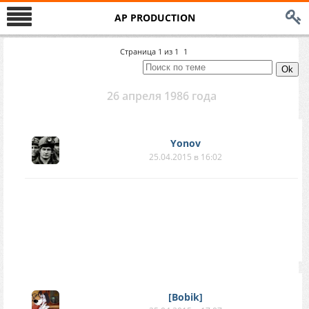
AP PRODUCTION
Страница
1
из
1
1
26 апреля 1986 года
Yonov
25.04.2015 в 16:02
[Bobik]