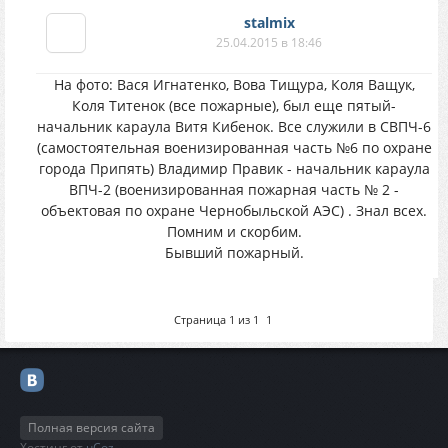
stalmix
25.04.2015 в 18:46
На фото: Вася Игнатенко, Вова Тищура, Коля Ващук,
Коля Титенок (все пожарные), был еще пятый-
начальник караула Витя Кибенок. Все служили в СВПЧ-6
(самостоятельная военизированная часть №6 по охране
города Припять) Владимир Правик - начальник караула
ВПЧ-2 (военизированная пожарная часть № 2 -
объектовая по охране Чернобыльской АЭС) . Знал всех.
Помним и скорбим.
Бывший пожарный.
Страница
1
из
1
1
Полная версия сайта
Хостинг от
uCoz