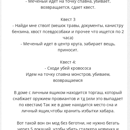
- Меченый идет на точку спавна, убивает,
возвращается, сдает квест.
Квест 3
- Найди мне ствол! (мешок травы, документы, канистру
бензина, хвост псевдособаки и прочее что ищется по 2
часа)
- Меченый идет в центр круга, забирает вещь,
приносит.
Квест 4:
- Сходи убей кровососа
Идем на точку спавна монстров, убиваем,
возвращаемся
В доме с личным ящиком находится торгаш, который
снабжает оружием провиантов и тд (или это выпадает
по квестам) Так же в доме находится место сна и
личный ящик,чтобы хранить избытки хабара.
Вот такой вон он мод без беготни, не нужно бегать
через 5 локаций, чтобы убить сталкера новичка и