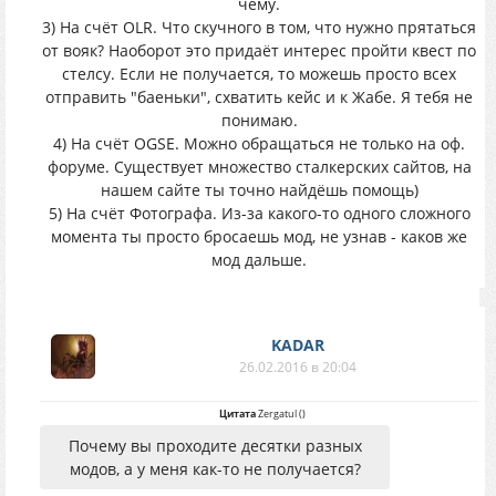
чему.
желания нет.
3) На счёт OLR. Что скучного в том, что нужно прятаться
Долина шорохов. Тоже классный мод.
от вояк? Наоборот это придаёт интерес пройти квест по
Прошел не помню до куда, вроде почти
стелсу. Если не получается, то можешь просто всех
весь сюжет. Поводил туристов - и больше
отправить "баеньки", схватить кейс и к Жабе. Я тебя не
не возвращался, скучно.
понимаю.
Oblivion Lost Remake 2.5. Везде мобы
4) На счёт OGSE. Можно обращаться не только на оф.
бегают табунами, локи очень огромные.
форуме. Существует множество сталкерских сайтов, на
На кордоне вообще жесть, бегаешь
нашем сайте ты точно найдёшь помощь)
прячешься от вояк. Нужно по квесту
5) На счёт Фотографа. Из-за какого-то одного сложного
сганять к Жабе, но это занимает полчаса.
момента ты просто бросаешь мод, не узнав - каков же
Скучная беготня, нет желания продолжать
мод дальше.
играть.
OGSE последний. Классные квесты новые
на кордоне. Больше я ничего не успел
увидеть, я словил постоянный вылет в
KADAR
одной точке. На офф форуме мне никто не
26.02.2016 в 20:04
собирается помогать (даже мой пост не
размещают в топике о вылетах). Играть
Цитата
Zergatul
(
)
сначала? Это опять бегать по тем же
Почему вы проходите десятки разных
локам и квестам час или больше. Нет,
модов, а у меня как-то не получается?
спасибо. Так же забил.
Фотограф. Необычный и классный мод,