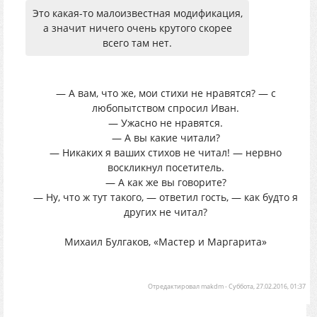
Это какая-то малоизвестная модификация,
а значит ничего очень крутого скорее
всего там нет.
— А вам, что же, мои стихи не нравятся? — с
любопытством спросил Иван.
— Ужасно не нравятся.
— А вы какие читали?
— Никаких я ваших стихов не читал! — нервно
воскликнул посетитель.
— А как же вы говорите?
— Ну, что ж тут такого, — ответил гость, — как будто я
других не читал?
Михаил Булгаков, «Мастер и Маргарита»
Отредактировал
makdm
-
Суббота, 27.02.2016, 01:37