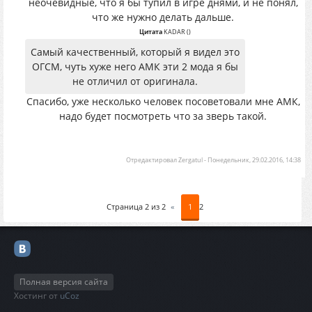
неочевидные, что я бы тупил в игре днями, и не понял,
что же нужно делать дальше.
Цитата
KADAR
(
)
Самый качественный, который я видел это
ОГСМ, чуть хуже него АМК эти 2 мода я бы
не отличил от оригинала.
Спасибо, уже несколько человек посоветовали мне АМК,
надо будет посмотреть что за зверь такой.
Отредактировал
Zergatul
-
Понедельник, 29.02.2016, 14:38
Страница
2
из
2
«
1
2
Полная версия сайта
Хостинг от
uCoz