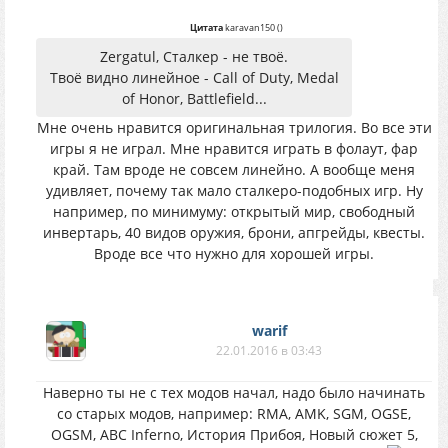
Цитата
karavan150
(
)
Zergatul, Сталкер - не твоё.
Твоё видно линейное - Call of Duty, Medal
of Honor, Battlefield...
Мне очень нравится оригинальная трилогия. Во все эти
игры я не играл. Мне нравится играть в фолаут, фар
край. Там вроде не совсем линейно. А вообще меня
удивляет, почему так мало сталкеро-подобных игр. Ну
например, по минимуму: открытый мир, свободный
инвертарь, 40 видов оружия, брони, апгрейды, квесты.
Вроде все что нужно для хорошей игры.
warif
22.01.2016 в 03:43
Наверно ты не с тех модов начал, надо было начинать
со старых модов, например: RMA, AMK, SGM, OGSE,
OGSM, ABC Inferno, История Прибоя, Новый сюжет 5,