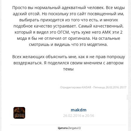
хотя я много не успел побегать. На
Просто вы нормальный адекватный человек. Все моды
стартовой локе на заброшенной фабрике
адский отсой. Но поскольку это сайт посвященный им,
какие-то контролеры или что там хз,
выбирать приходится из того что есть, и многих
непонятно. Как его убить - не знаю.
подобное качество устраивает. Самый качественный,
Сложно. Может и не стоит его трогать
который я видел это ОГСМ, чуть хуже него АМК эти 2
(хотя там походу инструменты для
мода я бы не отличил от оригинала. На остальные
техника). Может еще поиграю, а может и
смотришь и видишь что это модятина.
нет.
Всех желающих объяснить мне, как я не прав попрошу
Почему вы проходите десятки разных
воздержаться. Я поделился своим мнением с автором
модов, а у меня как-то не получается? Есть
темы
же множество других игр, в которых так же
можно провести весело время (в каждого
свои вкусы, но думаю найти интересное
Отредактировал
KADAR
-
Пятница, 26.02.2016, 20:17
для себя могут все).
makdm
26.02.2016 в 20:56
Цитата
Zergatul
(
)