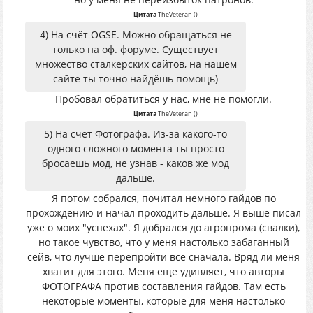
Цитата
TheVeteran
(
)
4) На счёт OGSE. Можно обращаться не
только на оф. форуме. Существует
множество сталкерских сайтов, на нашем
сайте ты точно найдёшь помощь)
Пробовал обратиться у нас, мне не помогли.
Цитата
TheVeteran
(
)
5) На счёт Фотографа. Из-за какого-то
одного сложного момента ты просто
бросаешь мод, не узнав - каков же мод
дальше.
Я потом собрался, почитал немного гайдов по
прохождению и начал проходить дальше. Я выше писал
уже о моих "успехах". Я добрался до агропрома (свалки),
но такое чувство, что у меня настолько забаганный
сейв, что лучше перепройти все сначала. Вряд ли меня
хватит для этого. Меня еще удивляет, что авторы
ФОТОГРАФА против составления гайдов. Там есть
некоторые моменты, которые для меня настолько