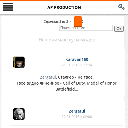
AP PRODUCTION
Страница
2
из
2
«
1
2
Не понимаю сути модов
karavan150
21.01.2016 в 23:24
Zergatul
, Сталкер - не твоё.
Твоё видно линейное - Call of Duty, Medal of Honor,
Battlefield...
Zergatul
22.01.2016 в 02:08