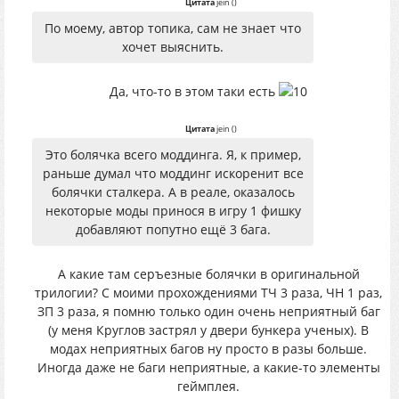
Цитата
jein
(
)
По моему, автор топика, сам не знает что
хочет выяснить.
Да, что-то в этом таки есть
Цитата
jein
(
)
Это болячка всего моддинга. Я, к пример,
раньше думал что моддинг искоренит все
болячки сталкера. А в реале, оказалось
некоторые моды принося в игру 1 фишку
добавляют попутно ещё 3 бага.
А какие там серъезные болячки в оригинальной
трилогии? С моими прохождениями ТЧ 3 раза, ЧН 1 раз,
ЗП 3 раза, я помню только один очень неприятный баг
(у меня Круглов застрял у двери бункера ученых). В
модах неприятных багов ну просто в разы больше.
Иногда даже не баги неприятные, а какие-то элементы
геймплея.