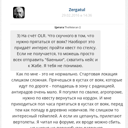
Zergatul
29.02.2016 в 14:36
Цитата
TheVeteran
(
)
3) На счёт OLR. Что скучного в том, что
нужно прятаться от вояк? Наоборот это
придаёт интерес пройти квест по стелсу.
Если не получается, то можешь просто
всех отправить "баеньки", схватить кейс и
к Жабе. Я тебя не понимаю.
Как по мне - это не нормально. Стартовая локация
слишком сложная. Прячешься в кустах от вояк, которые
идут по дороге - попадаешь в зону с радиацией,
антирадов очень мало. Я погулял по свалке, агропроме,
нужно по квесту вернуться на кордон. И мне
приходиться пол часа прятаться в кустах от вояк, перед
тем как попаду в деревню новичков. Не слишком то
интересный геймплей. А если их цепануть, прилетают
вертолеты. Я читал на форуме, их вроде можно сбить,
но у меня не переизбыток патронов.