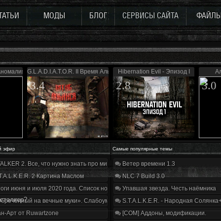
ТАТЬИ
МОДЫ
БЛОГ
СЕРВИСЫ САЙТА
ФАЙЛ
номалия 4.1
G.L.A.D.I.A.T.O.R. II Время Альянса
Hibernation Evil - Эпизод I
Ал
3.4
2.8
3.0
й эфир
Самые популярные темы
ALKER 2. Все, что нужно знать про мир, геймплей и сюжет | Разбор трейлера
Ветер времени 1.3
T.A.L.K.E.R. 2 Картина Маслом
NLC 7 Build 3.0
оги июня и июля 2020 года. Список нововведений
Упавшая звезда. Честь наёмника
 сталкер?
бречённый на вечные муки». Слабоумие и отвага
S.T.A.L.K.E.R. - Народная Солянка
н-Арт от Ruwartzone
[COM] Аддоны, модификации.