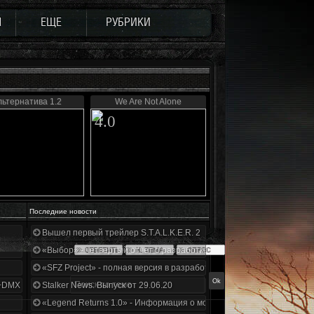
Ы
ЕЩЕ
РУБРИКИ
ьтернатива 1.2
We Are Not Alone
4.0
Последние новости
Вышел первый трейлер S.T.A.L.K.E.R. 2
«Выбор» - четвертый отчет о разработке!
«SFZ Project» - полная версия в разработке!
+DMX 1.3.5.ООП.МА.К.
Stalker News. Выпуск от 29.06.20
«Legend Returns 1.0» - Информация о моде за июнь 2020