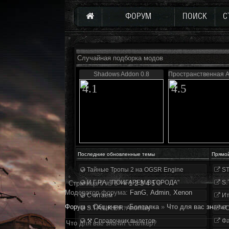
ФОРУМ
ПОИСК
С
Случайная подборка модов
Shadows Addon 0.8
Пространственная А
4.1
4.5
Последние обновленные темы
Прямо
Тайные Тропы 2 на OGSR Engine
ST
И.Г.Р.А. "ПОИГАРЕМ В ГОРОДА"
S.
Страница
6
из
6
«
1
2
3
4
5
6
Модератор форума:
FanG
,
Аdmin
,
Xenon
Считаем
Ит
Форум
»
Общение
»
Болталка
»
Что для вас значит
S.T.A.L.K.E.R. Anomaly
«О
⚒ Справочник вылетов
Фа
Что для вас значит сталкер?