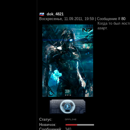
dok_4821
Воскресенье, 11.09.2011, 19:59 | Сообщение #
80
Когда то был яост
азарт.
Статус
:
Новичок
:
Сообщений
:
340