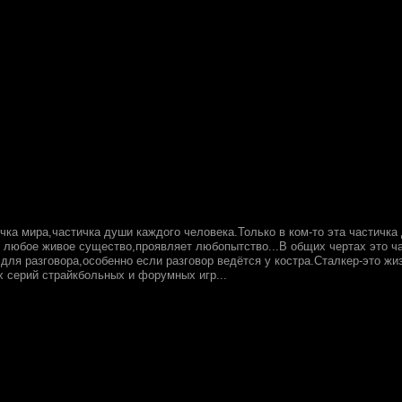
чка мира,частичка души каждого человека.Только в ком-то эта частичка 
и любое живое существо,проявляет любопытство...В общих чертах это ча
для разговора,особенно если разговор ведётся у костра.Сталкер-это жи
 серий страйкбольных и форумных игр...