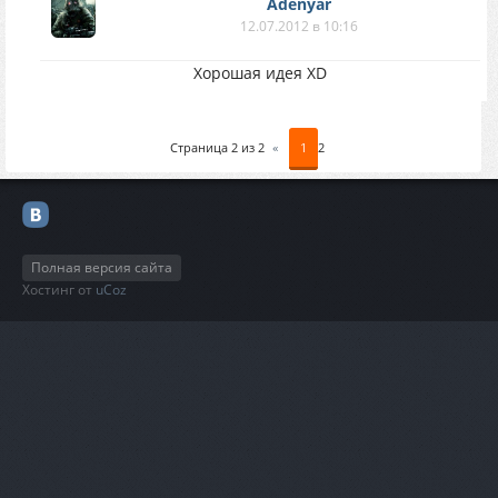
Adenyar
12.07.2012 в 10:16
Хорошая идея XD
Страница
2
из
2
«
1
2
Полная версия сайта
Хостинг от
uCoz