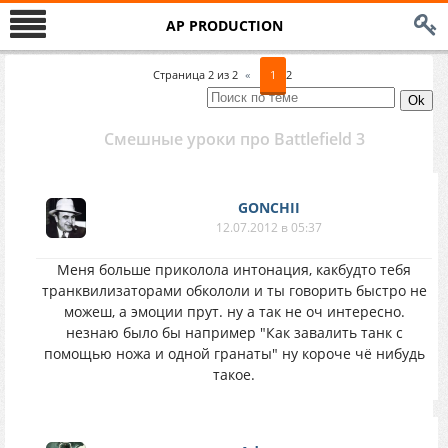
AP PRODUCTION
Страница
2
из
2
«
1
2
Смешные уроки про Battlefield 3
GONCHII
12.07.2012 в 05:37
Меня больше приколола интонация, какбудто тебя
транквилизаторами обкололи и ты говорить быстро не
можеш, а эмоции прут. ну а так не оч интересно.
незнаю было бы например "Как завалить танк с
помощью ножа и одной гранаты" ну короче чё нибудь
такое.