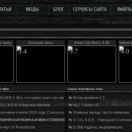
ТАТЬИ
МОДЫ
БЛОГ
СЕРВИСЫ САЙТА
ФАЙЛ
з Зоны
Большая Зона
Dead City Mod v. 4.80
Nature 
3.4
3.7
4.0
й эфир
Самые популярные темы
ALKER 2. Все, что нужно знать про мир, геймплей и сюжет | Разбор трейлера
Ветер времени 1.3
T.A.L.K.E.R. 2 Картина Маслом
NLC 7 Build 3.0
оги июня и июля 2020 года. Список нововведений
Упавшая звезда. Честь наёмника
стории сталкеров в видео формате!)
бречённый на вечные муки». Слабоумие и отвага
S.T.A.L.K.E.R. - Народная Солянка
н-Арт от Ruwartzone
[COM] Аддоны, модификации.