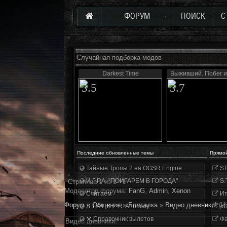
ФОРУМ
ПОИСК
С
Случайная подборка модов
Darkest Time
Выживший. Побег и
3.5
3.7
Последние обновленные темы
Прямо
Тайные Тропы 2 на OGSR Engine
ST
И.Г.Р.А. "ПОИГАРЕМ В ГОРОДА"
S.
Страница
1
из
1
1
Модератор форума:
FanG
,
Аdmin
,
Xenon
Считаем
Ит
Форум
»
Общение
»
Болталка
»
Видео дневники!
(И
S.T.A.L.K.E.R. Anomaly
«О
⚒ Справочник вылетов
Фа
Видео дневники!