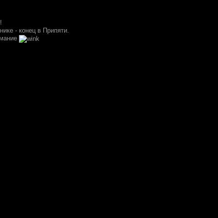
!
ике - конец в Припяти.
имание