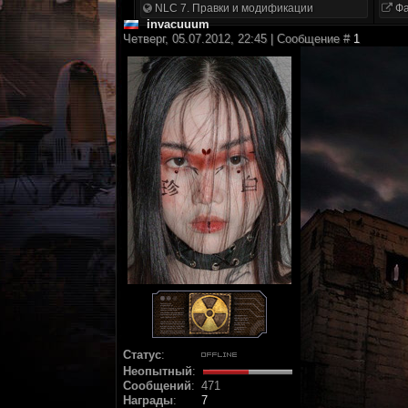
NLC 7. Правки и модификации
Фа
invacuuum
Четверг, 05.07.2012, 22:45 | Сообщение #
1
Статус
:
Неопытный
:
Сообщений
:
471
Награды
:
7