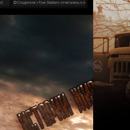
r]
Создатели «True Stalker» отчитались о проделанной работе