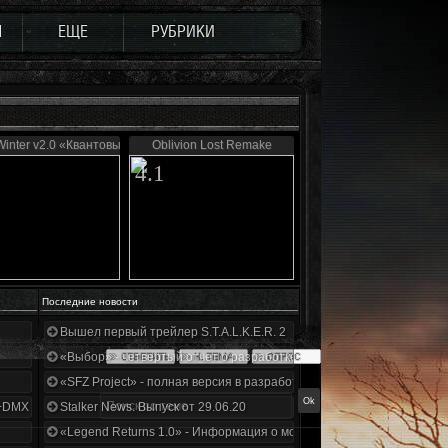
Ы
ЕЩЕ
РУБРИКИ
Winter v2.0 «Квантовый скачок»
Oblivion Lost Remake
4.1
Последние новости
Вышел первый трейлер S.T.A.L.K.E.R. 2
«Выбор» - четвертый отчет о разработке!
«SFZ Project» - полная версия в разработке!
+DMX 1.3.5.ООП.МА.К.
Stalker News. Выпуск от 29.06.20
«Legend Returns 1.0» - Информация о моде за июнь 2020