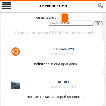
AP PRODUCTION
Страница
2
из
2
«
1
2
Вторая концовка СТАЛКЕРА. Чистого неба
demover123
23.08.2012 в 05:39
Darkscape
, и она правдива?
RETRIX
21.04.2013 в 02:06
Нет там никакой второй концовки )