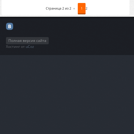
Страница
2
из
2
«
1
2
Полная версия сайта
Хостинг от
uCoz