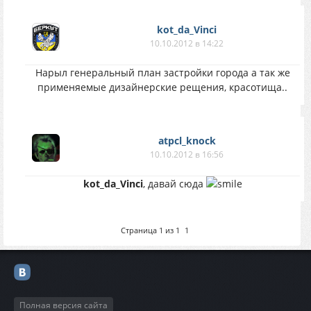
kot_da_Vinci
10.10.2012 в 14:22
Нарыл генеральный план застройки города а так же
применяемые дизайнерские рещения, красотища..
atpcl_knock
10.10.2012 в 16:56
kot_da_Vinci
, давай сюда
Страница
1
из
1
1
Полная версия сайта