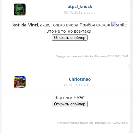
atpcl_knock
09.10.2012 в 08:57
kot_da_Vinci
, ахах, только вчера Прибоя скачал
Это не то, но всё-таки:
Отредактировал
mothafucka
-
Вторник, 09.10.2012, 09:41
Chriotmao
09.10.2012 в 10:30
Чертежи ЧАЭС
Отредактировал
alewka_ph
-
Вторник, 09.10.2012, 10:35