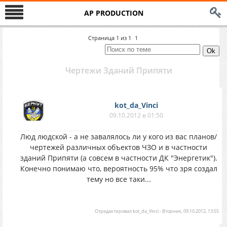
AP PRODUCTION
Страница
1
из
1
1
Чертежи Зданий Припяти
kot_da_Vinci
09.10.2012 в 01:50
Люд людской - а не завалялось ли у кого из вас планов/
чертежей различных объектов ЧЗО и в частности
зданий Припяти (а совсем в частности ДК "Энергетик").
Конечно понимаю что, вероятность 95% что зря создал
тему но все таки...
Отредактировал
kot_da_Vinci
-
Вторник, 09.10.2012, 13:55