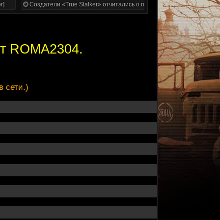
r]
Создатели «True Stalker» отчитались о проделанной работе
 от ROMA2304.
 сети.)