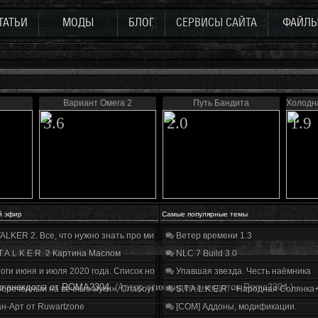
ТАТЬИ
МОДЫ
БЛОГ
СЕРВИСЫ САЙТА
ФАЙЛ
Вариант Омега 2
Путь Бандита
Холодна
3.6
2.0
1.9
й эфир
Самые популярные темы
ALKER 2. Все, что нужно знать про мир, геймплей и сюжет | Разбор трейлера
Ветер времени 1.3
T.A.L.K.E.R. 2 Картина Маслом
NLC 7 Build 3.0
оги июня и июля 2020 года. Список нововведений
Упавшая звезда. Честь наёмника
ео-анекдоты от ROMA2304.
(Автор этих видео-анекдотов Roma2304.)
бречённый на вечные муки». Слабоумие и отвага
S.T.A.L.K.E.R. - Народная Солянка
н-Арт от Ruwartzone
[COM] Аддоны, модификации.