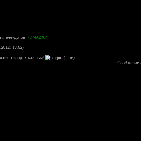
тих анекдотов
ROMA2304.
.2012, 13:52)
-----------------
ровича ваще классный!
(1-ый)
Сообщение 