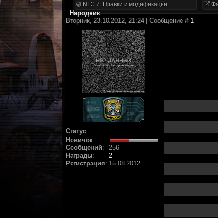
NLC 7. Правки и модификации
Фа
Народник
Вторник, 23.10.2012, 21:24 | Сообщение #
1
Статус
:
Новичок
:
Сообщений
:
256
Награды
:
2
Регистрация
:
15.08.2012