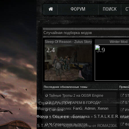
ФОРУМ
ПОИСК
С
Случайная подборка модов
Sleep Of Reason - Zulus Story 0.5
Winter Mod
2.4
3.9
Последние обновленные темы
Прямо
Тайные Тропы 2 на OGSR Engine
ST
И.Г.Р.А. "ПОИГАРЕМ В ГОРОДА"
S.
Страница
1
из
1
1
Модератор форума:
FanG
,
Аdmin
,
Xenon
Считаем
Ит
Форум
»
Общение
»
Болталка
»
S.T.A.L.K.E.R. вид
S.T.A.L.K.E.R. Anomaly
«О
⚒ Справочник вылетов
Фа
S.T.A.L.K.E.R. видео-анекдоты от ROMA2304.