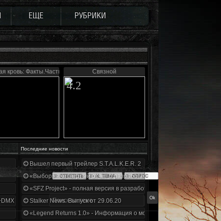
Ы
ЕЩЕ
РУБРИКИ
я кровь: Факты.Часть первая
Связной
4.2
Последние новости
Вышел первый трейлер S.T.A.L.K.E.R. 2
«Выбор» - четвертый отчет о разработке!
«SFZ Project» - полная версия в разработке!
+DMX 1.3.5.ООП.МА.К.
Stalker News. Выпуск от 29.06.20
«Legend Returns 1.0» - Информация о моде за июнь 2020