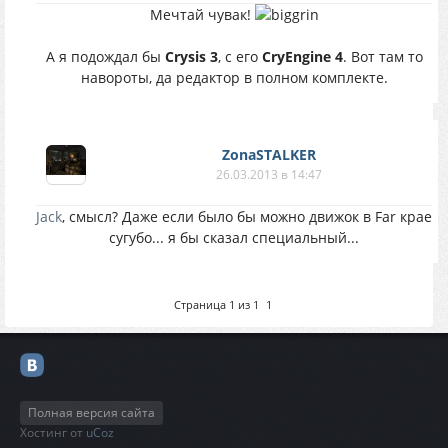
Мечтай чувак!
А я подождал бы
Crysis 3
, с его
CryEngine 4
. Вот там то
навороты, да редактор в полном комплекте.
ZonaSTALKER
26.03.2013 в 14:47
Jack
, смысл? Даже если было бы можно движок в Far крае
сугубо... я бы сказал специальный...
Страница
1
из
1
1
Полная версия сайта
Хостинг от
uCoz