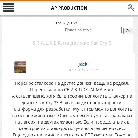
AP PRODUCTION
Страница
1
из
1
1
S.T.A.L.K.E.R. на движке Far Cry 3
Jack
09.12.2012 в 11:25
Перенос сталкера на другие движки вещь не редкая.
Переносили на CE 2-3, UDK, ARMA и др.
А есть ли шанс, хотя бы в теории, воплотить Сталкер на
движке Far Cry 3? Ведь выходит очень хорошая
платформа для разработки. Мутантов можно воплотить
на основе животных. Они там весьма умные - нападают
на лагеря, на других животных. Если переделать их в
монстров из сталкера, получилось бы интересно.
Еще одно - наличие инвентаря и РПГ системы. Тоже не